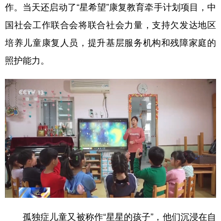
山东
河南
湖北
湖南
作。当天还启动了“星希望”康复教育牵手计划项目，中
广东
广西
海南
重庆
国社会工作联合会将联合社会力量，支持欠发达地区
培养儿童康复人员，提升基层服务机构和残障家庭的
四川
贵州
云南
西藏
照护能力。
陕西
甘肃
青海
宁夏
新疆
内蒙古
黑龙江
多语种频道
English
Español
Français
عربى
Русский язык
日本語
한국어
Deutsch
Português
孤独症儿童又被称作“星星的孩子”，他们沉浸在自