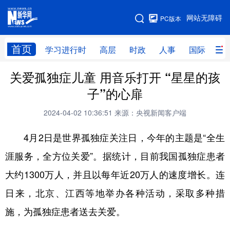
手机版
网站无障碍
PC版本
网站地图
首页
学习进行时
高层
时政
人事
国际
财
关爱孤独症儿童 用音乐打开 “星星的孩
学习进行时
高层
时政
人事
子”的心扉
国际
财经
网评
港澳
2024-04-02 10:36:51
来源：央视新闻客户端
台湾
思客智库
全球连线
教育
4月2日是世界孤独症关注日，今年的主题是“全生
科技
科创
量子
体育
涯服务，全方位关爱”。据统计，目前我国孤独症患者
文化
书画
健康
军事
大约1300万人，并且以每年近20万人的速度增长。连
访谈
视频
图片
政务
日来，北京、江西等地举办各种活动，采取多种措
法律
中央文件
金融
汽车
施，为孤独症患者送去关爱。
食品
人居
信息化
数字经济