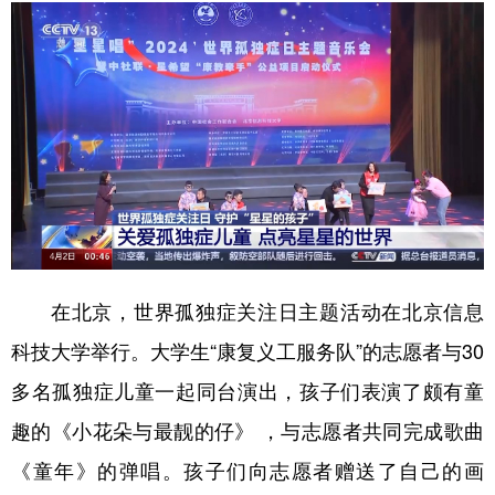
学术中国
乡村振兴
银龄
溯源中国
城市
旅游
能源
会展
彩票
娱乐
时尚
悦读
公益
一带一路
亚太网
上市公司
文化产业
在北京，世界孤独症关注日主题活动在北京信息
地方频道
科技大学举行。大学生“康复义工服务队”的志愿者与30
北京
天津
河北
山西
多名孤独症儿童一起同台演出，孩子们表演了颇有童
辽宁
吉林
上海
江苏
趣的《小花朵与最靓的仔》 ，与志愿者共同完成歌曲
浙江
安徽
福建
江西
《童年》的弹唱。孩子们向志愿者赠送了自己的画