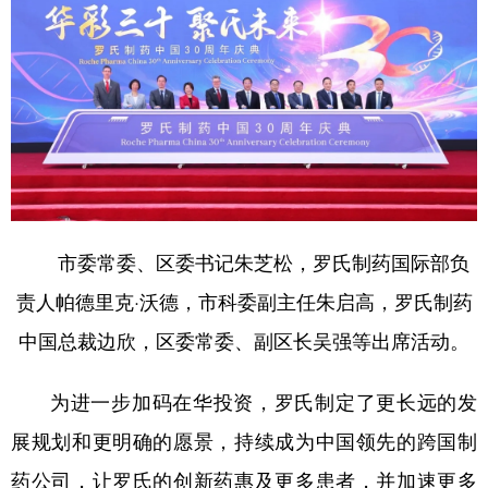
学术中国
乡村振兴
银龄
溯源中国
城市
旅游
能源
会展
彩票
娱乐
时尚
悦读
公益
一带一路
亚太网
上市公司
文化产业
市委常委、区委书记朱芝松，罗氏制药国际部负
责人帕德里克·沃德，市科委副主任朱启高，罗氏制药
地方频道
中国总裁边欣，区委常委、副区长吴强等出席活动。
北京
天津
河北
山西
为进一步加码在华投资，罗氏制定了更长远的发
辽宁
吉林
上海
江苏
展规划和更明确的愿景，持续成为中国领先的跨国制
浙江
安徽
福建
江西
药公司，让罗氏的创新药惠及更多患者，并加速更多