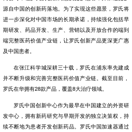
山东
河南
湖北
湖南
源自中国的创新药落地。为了实现这些愿景，罗氏将
广东
广西
海南
重庆
进一步深化对中国市场的长期承诺，持续强化包括早
四川
贵州
云南
西藏
期研发、药品开发、生产、营销以及开放合作的端到
陕西
甘肃
青海
宁夏
端完整医药价值产业链，让罗氏创新产品更深更广惠
及中国患者。
新疆
内蒙古
黑龙江
在张江科学城深耕三十载，罗氏在浦东率先建成
多语种频道
并不断升级和完善完整医药价值产业链。截至目前，
English
Español
Français
عربى
罗氏在华拥有28款产品，覆盖8大治疗领域。
Русский язык
日本語
한국어
罗氏中国创新中心作为最早在中国建立的外资研
Deutsch
Português
发中心，拥有新药研究与早期开发的独立决策权，持
续不断地为患者开发创新药品。罗氏中国加速器通过