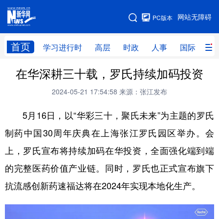
手机版
网站无障碍
PC版本
网站地图
首页
学习进行时
高层
时政
人事
国际
财
在华深耕三十载，罗氏持续加码投资
学习进行时
高层
时政
人事
2024-05-21 17:54:58
来源：张江发布
国际
财经
网评
港澳
5月16日，以“华彩三十，聚氏未来”为主题的罗氏
台湾
思客智库
全球连线
教育
制药中国30周年庆典在上海张江罗氏园区举办。会
科技
科创
量子
体育
上，罗氏宣布将持续加码在华投资，全面强化端到端
文化
书画
健康
军事
的完整医药价值产业链。同时，罗氏也正式宣布旗下
访谈
视频
图片
政务
抗流感创新药速福达将在2024年实现本地化生产。
法律
中央文件
金融
汽车
食品
人居
信息化
数字经济