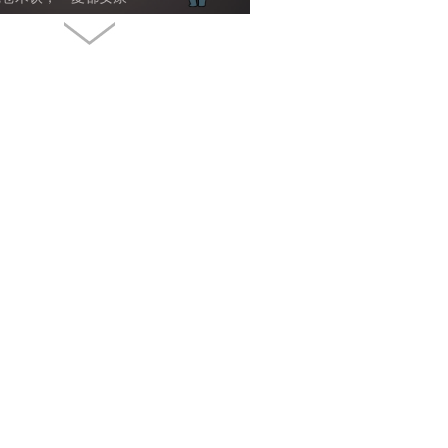
属于哪种中药气质？
立祥：五一出行警惕儿童乘车十大意外伤