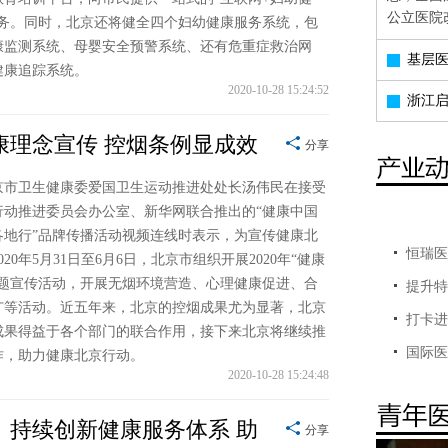
公立医院
服务。同时，北京还将健全四个妇幼健康服务系统，包
康监测系统、母婴安全预警系统、还有危重症救治网
基层
健康追踪系统。
2020-10-28 15:24:52
浙江
康理念宣传 控烟条例显成效
分享
京市卫生健康委爱国卫生运动推进处处长汤伟民在接受
行动推进委员会办公室、新华网联合推出的“健康中国
各地行”品牌传播活动视频连线时表示，为宣传健康北
恒瑞医
020年5月31日至6月6日，北京市组织开展2020年“健康
主题宣传活动，开展无烟环境营造、心理健康促进、合
提升特
广等活动。近五年来，北京的控烟成果尤为显著，北京
打卡进
系
成果得益于各个部门的联合作用，接下来北京将继续推
国际医
作，助力健康北京行动。
2020-10-28 15:24:48
】持续创新健康服务体系 助
分享