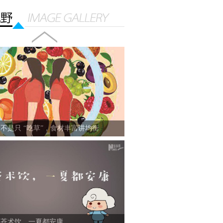
不是只 “吃草”，食材丰富讲均衡
碗苍术饮，一夏都安康