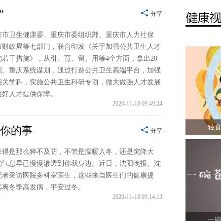
”
分享
庆市卫生健康委、重庆市委组织部、重庆市人力社保
市财政局等七部门，联合印发《关于加强公共卫生人才
的若干措施》，从引、育、留、用等4个方面，拿出20
招。重庆系统谋划，通过打造公共卫生高端平台，加强
相关学科，实施公共卫生科研专项，做大做强人才发展
用好人才提供保障。
2020-11-18 09:49:24
轻食
诉你的事
分享
来得是那么猝不及防，不管是温暖入冬，还是突降大
的气息早已慢慢渗透到你我身边。近日，沈阳晚报、沈
记者采访医院多科室医生，这些来自医生们的健康提
远离冬季高发病，平安过冬。
2020-11-18 09:14:13
一