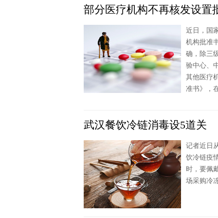
部分医疗机构不再核发设置
近日，国
机构批准
确，除三
验中心、
其他医疗
准书》，
武汉餐饮冷链消毒设5道关
记者近日
饮冷链疫
时，要佩
场采购冷