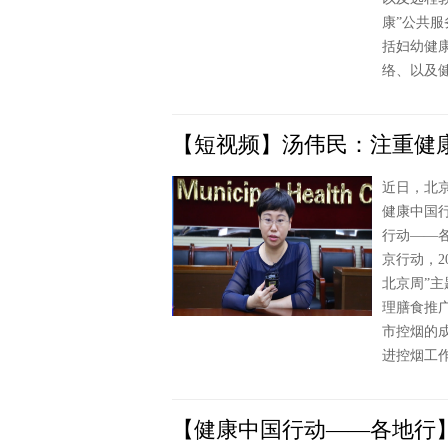
康”公共
括妇幼健
络、以及
【短视频】汤伟民：注重健
近日，北
健康中国
行动——
京行动，2
北京周”
理膳食推
市控烟的
进控烟工
【健康中国行动——各地行