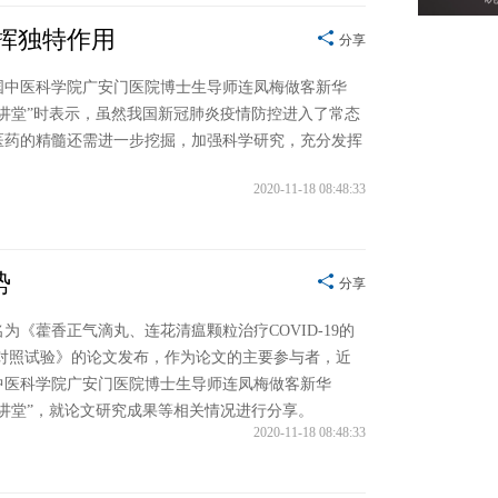
挥独特作用
分享
国中医科学院广安门医院博士生导师连凤梅做客新华
大讲堂”时表示，虽然我国新冠肺炎疫情防控进入了常态
医药的精髓还需进一步挖掘，加强科学研究，充分发挥
。
2020-11-18 08:48:33
你
势
分享
为《藿香正气滴丸、连花清瘟颗粒治疗COVID-19的
机对照试验》的论文发布，作为论文的主要参与者，近
中医科学院广安门医院博士生导师连凤梅做客新华
大讲堂”，就论文研究成果等相关情况进行分享。
王
2020-11-18 08:48:33
害