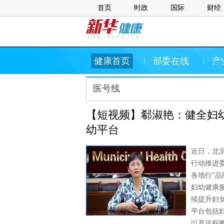
首页
时政
国际
财经
健康首页
部委在线
产
|
|
医号线
【短视频】郗淑艳：健全妇
幼平台
近日，北
行动推进
各地行”
妇幼健康
续提升妇
平台包括
以及远程