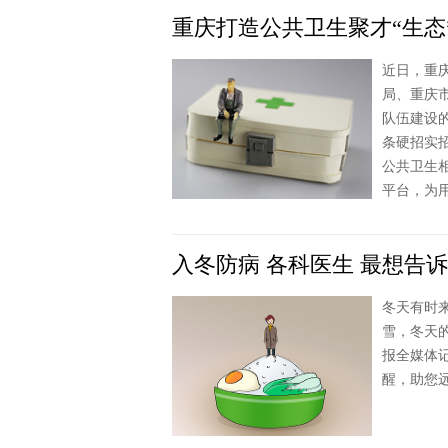
重庆打造公共卫生聚才“生态
近日，重
局、重庆
队伍建设
条硬招实
公共卫生
平台，为
入冬防病 各科医生 最想告
冬天有时
雪，冬天
报全媒体
醒，助您