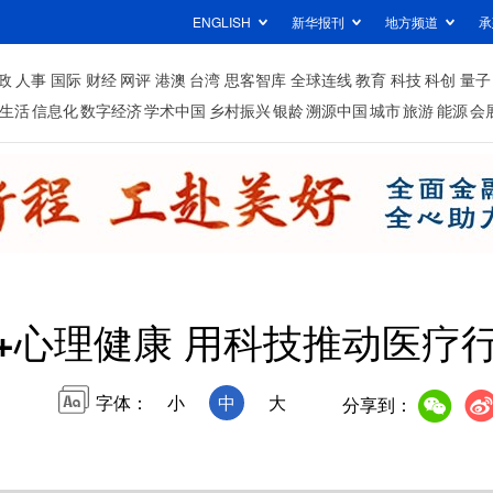
ENGLISH
新华报刊
地方频道
承
政
人事
国际
财经
网评
港澳
台湾
思客智库
全球连线
教育
科技
科创
量子
生活
信息化
数字经济
学术中国
乡村振兴
银龄
溯源中国
城市
旅游
能源
会
G+心理健康 用科技推动医疗
字体：
小
中
大
分享到：