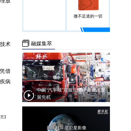
理放
微不足道的一切
融媒集萃
G技术
凭借
经疾病
中国“汽车城”克服疫情冲击抢占发
展先机
赵艺】