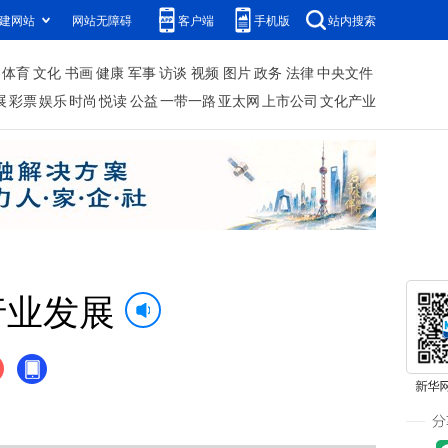
建网站
网站无障碍
客户端
手机版
站内搜索
体育
文化
书画
健康
军事
访谈
视频
图片
政务
法律
中央文件
展
彩票
娱乐
时尚
悦读
公益
一带一路
亚太网
上市公司
文化产业
行业发展