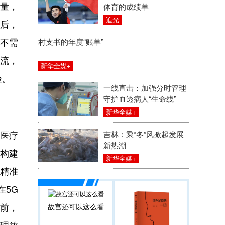
质量，
体育的成绩单
追光
及后，
不需
村支书的年度“账单”
流，
新华全媒+
验。
一线直击：加强分时管理
守护血透病人“生命线”
新华全媒+
于医疗
吉林：乘“冬”风掀起发展
新热潮
构建
新华全媒+
行精准
在5G
目前，
故宫还可以这么看