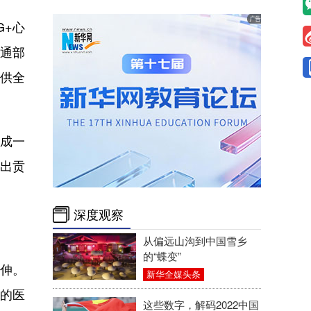
G+心
打通部
提供全
形成一
做出贡
深度观察
从偏远山沟到中国雪乡
的“蝶变”
延伸。
新华全媒头条
化的医
这些数字，解码2022中国