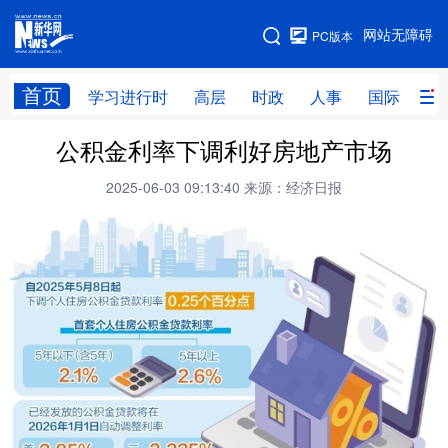
手机版
网站无障碍
PC版本
网站地图
首页
学习进行时
高层
时政
人事
国际
财
公积金利率下调利好房地产市场
学习进行时
高层
时政
人事
2025-06-03 09:13:40
来源：经济日报
国际
财经
网评
港澳
台湾
思客智库
全球连线
教育
科技
科创
量子
体育
文化
书画
健康
军事
访谈
视频
图片
政务
法律
中央文件
金融
汽车
食品
人居
信息化
数字经济