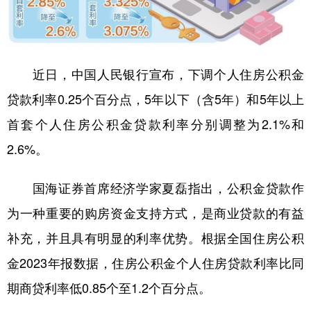
学术中国
乡村振兴
银龄
溯源中国
城市
旅游
能源
会展
近日，中国人民银行宣布，下调个人住房公积金
彩票
娱乐
时尚
悦读
贷款利率0.25个百分点，5年以下（含5年）和5年以上
公益
一带一路
亚太网
上市公司
首套个人住房公积金贷款利率分别调整为2.1%和
文化产业
2.6%。
国海证券首席经济学家夏磊指出，公积金贷款作
地方频道
为一种重要的购房资金支持方式，是商业贷款的有益
北京
天津
河北
山西
补充，并且具有明显的利率优势。根据全国住房公积
辽宁
吉林
上海
江苏
金2023年报数据，住房公积金个人住房贷款利率比同
浙江
安徽
福建
江西
期商贷利率低0.85个至1.2个百分点。