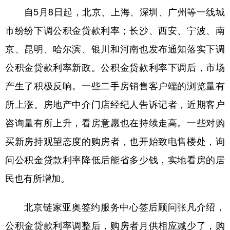
山东
河南
湖北
湖南
自5月8日起，北京、上海、深圳、广州等一线城
广东
广西
海南
重庆
市纷纷下调公积金贷款利率；长沙、西安、宁波、南
四川
贵州
云南
西藏
京、昆明、哈尔滨、银川和河南也发布通知落实下调
公积金贷款利率新政。公积金贷款利率下调后，市场
陕西
甘肃
青海
宁夏
产生了积极反响。一些二手房销售客户端的浏览量有
新疆
内蒙古
黑龙江
所上涨。房地产中介门店经纪人告诉记者，近期客户
咨询量有所上升，看房意愿也在持续走高。一些对购
多语种频道
买新房持观望态度的购房者，也开始致电售楼处，询
English
Español
Français
عربى
问公积金贷款利率降低后能省多少钱，实地看房的居
Русский язык
日本語
한국어
民也有所增加。
Deutsch
Português
北京链家亚奥签约服务中心签后顾问张凡介绍，
公积金贷款利率调整后，购房者月供相应减少了，购