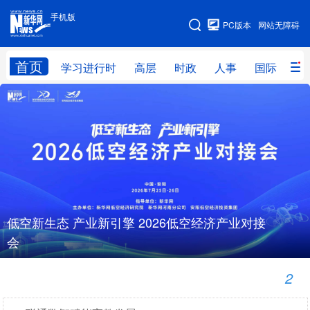
手机版
手机版
PC版本
网站无障碍
网站地图
首页
学习进行时
高层
时政
人事
国际
财
学习进行时
高层
时政
人事
国际
财经
网评
港澳
台湾
思客智库
全球连线
教育
科技
科创
量子
体育
三部门启动2026年度能效碳效领跑者遴选 推动工业节能降碳纵深突破
工业和信息化部印发《工业绿色低碳发展“十五五”规划》 系统部署七大任务赋能工业绿色转型
低空新生态 产业新引擎 2026低空经济产业对接
文化
书画
健康
军事
会
访谈
视频
图片
政务
华为政企服务升级背后的三大转变：用确定性技术提供一致性服务
一声“您好”背后，不变的用心
2
6
法律
中央文件
金融
汽车
/
食品
人居
信息化
数字经济