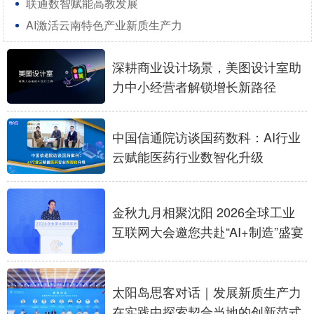
联通数智赋能高教发展
AI激活云南特色产业新质生产力
学术中国
乡村振兴
银龄
溯源中国
城市
旅游
能源
会展
三部门启动2026年度能效碳效领跑者遴选 推动工业节能降碳纵深突破
深耕商业设计场景，美图设计室助
工业和信息化部印发《工业绿色低碳发展“十五五”规划》 系统部署七大任务赋能工业绿色转型
力中小经营者解锁增长新路径
彩票
娱乐
时尚
悦读
公益
一带一路
亚太网
上市公司
华为政企服务升级背后的三大转变：用确定性技术提供一致性服务
中国信通院访谈国药数科：AI行业
一声“您好”背后，不变的用心
文化产业
云赋能医药行业数智化升级
地方频道
金秋九月相聚沈阳 2026全球工业
互联网大会邀您共赴“AI+制造”盛宴
北京
天津
河北
山西
辽宁
吉林
上海
江苏
浙江
安徽
福建
江西
太阳岛思客对话｜发展新质生产力
在实践中探索契合当地的创新范式