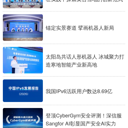
山东
河南
湖北
湖南
广东
广西
海南
重庆
四川
贵州
云南
西藏
锚定实景赛道 擘画机器人新局
陕西
甘肃
青海
宁夏
新疆
内蒙古
黑龙江
太阳岛共话人形机器人 冰城聚力打
造寒地智能产业新高地
多语种频道
English
Español
Français
عربى
我国IPv6活跃用户数达8.69亿
Русский язык
日本語
한국어
Deutsch
Português
登顶CyberGym安全评测！深信服
Sangfor AI彰显国产安全AI实力