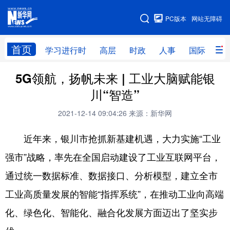
手机版
PC版本
网站无障碍
网站地图
首页
学习进行时
高层
时政
人事
国际
财
5G领航，扬帆未来 | 工业大脑赋能银
学习进行时
高层
时政
人事
川“智造”
国际
财经
网评
港澳
2021-12-14 09:04:26
来源：新华网
台湾
思客智库
全球连线
教育
近年来，银川市抢抓新基建机遇，大力实施“工业
科技
科创
量子
体育
强市”战略，率先在全国启动建设了工业互联网平台，
文化
书画
健康
军事
通过统一数据标准、数据接口、分析模型，建立全市
访谈
视频
图片
政务
工业高质量发展的智能“指挥系统”，在推动工业向高端
法律
中央文件
金融
汽车
化、绿色化、智能化、融合化发展方面迈出了坚实步
食品
人居
信息化
数字经济