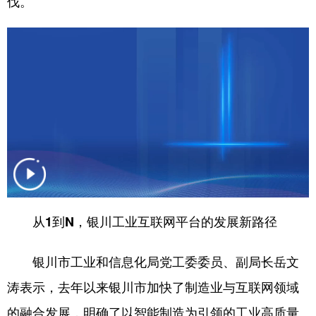
伐。
学术中国
乡村振兴
银龄
溯源中国
城市
旅游
能源
会展
彩票
娱乐
时尚
悦读
公益
一带一路
亚太网
上市公司
文化产业
地方频道
从1到N，银川工业互联网平台的发展新路径
北京
天津
河北
山西
银川市工业和信息化局党工委委员、副局长岳文
辽宁
吉林
上海
江苏
涛表示，去年以来银川市加快了制造业与互联网领域
浙江
安徽
福建
江西
的融合发展，明确了以智能制造为引领的工业高质量