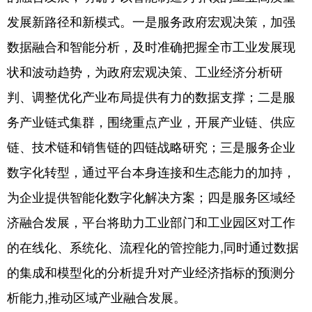
山东
河南
湖北
湖南
发展新路径和新模式。一是服务政府宏观决策，加强
广东
广西
海南
重庆
数据融合和智能分析，及时准确把握全市工业发展现
四川
贵州
云南
西藏
状和波动趋势，为政府宏观决策、工业经济分析研
陕西
甘肃
青海
宁夏
判、调整优化产业布局提供有力的数据支撑；二是服
务产业链式集群，围绕重点产业，开展产业链、供应
新疆
内蒙古
黑龙江
链、技术链和销售链的四链战略研究；三是服务企业
数字化转型，通过平台本身连接和生态能力的加持，
多语种频道
为企业提供智能化数字化解决方案；四是服务区域经
English
Español
Français
عربى
济融合发展，平台将助力工业部门和工业园区对工作
Русский язык
日本語
한국어
的在线化、系统化、流程化的管控能力,同时通过数据
Deutsch
Português
的集成和模型化的分析提升对产业经济指标的预测分
析能力,推动区域产业融合发展。