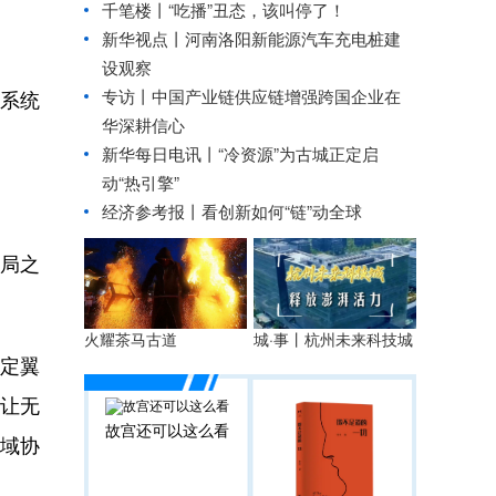
千笔楼丨“吃播”丑态，该叫停了！
新华视点丨
河南洛阳新能源汽车充电桩建
设观察
专访丨中国产业链供应链增强跨国企业在
系统
华深耕信心
新华每日电讯丨
“冷资源”为古城正定启
动“热引擎”
经济参考报丨
看创新如何“链”动全球
局之
火耀茶马古道
城·事丨杭州未来科技城
定翼
让无
故宫还可以这么看
域协