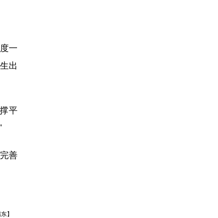
度一
生出
撑平
”
完善
瑞东】