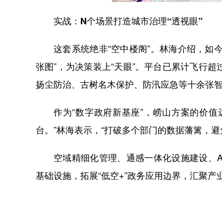
实战：
N
个场景打造城市治理
“
透视眼
”
这套系统绝非
“
空中楼阁
”
。林海介绍，如
张图
”
，为决策装上
“
天眼
”
。平台已累计飞行超
扬尘防治、古树名木保护、防汛应急等十余张
作为
“
数字政府新基座
”
，崂山方案的价值
台。
”
林海表示，
“
打破多个部门的数据藩篱，避
空域精细化管理、通感一体化设施建设、
A
基础设施，拓展
“
低空
+”
政务应用边界，汇聚产