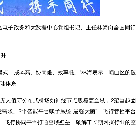
区电子政务和大数据中心党组书记、主任林海向全国同行
跃升
模式，成本高、协同难、效率低。
”
林海表示，崂山区的破
理体系。
个无人值守分布式机场如神经节点般覆盖全域，
2
架垂起固
发需求。
2
个智能平台赋予系统
“
最强大脑
”
：飞行管控平台
；飞行协同平台打通空域壁垒，破解了长期困扰行业的空