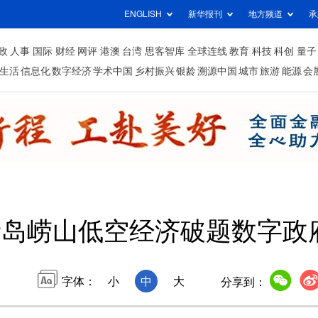
ENGLISH
新华报刊
地方频道
承
政
人事
国际
财经
网评
港澳
台湾
思客智库
全球连线
教育
科技
科创
量子
生活
信息化
数字经济
学术中国
乡村振兴
银龄
溯源中国
城市
旅游
能源
会
青岛崂山低空经济破题数字政
字体：
小
中
大
分享到：