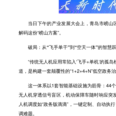
当日下午的产业发展大会上，青岛市崂山
解码这份
“
崂山方案
”
。
破局：从
“
飞手单干
”
到
“
空天一体
”
的智慧
“
传统无人机应用常陷入
‘
飞手
+
单机
’
的孤岛
道，是构建一套颠覆性的
“1+2+4+N”
低空政务治
这一体系以
1
套智能基础设施为筋骨：
44
无人机穿透信号盲区，机动保障车随时响应突
人机调度如
“
政务版滴滴
”
，一键定制、自动执行
调难题。