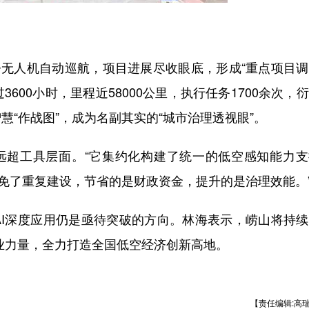
今无人机自动巡航，项目进展尽收眼底，形成
“
重点项目调
过
3600
小时，里程近
58000
公里，执行任务
1700
余次，衍
智慧
“
作战图
”
，成为名副其实的
“
城市治理透视眼
”
。
远超工具层面。
“
它集约化构建了统一的低空感知能力支
免了重复建设，节省的是财政资金，提升的是治理效能。
I
深度应用仍是亟待突破的方向。林海表示，崂山将持续
业力量，全力打造全国低空经济创新高地。
【责任编辑:高