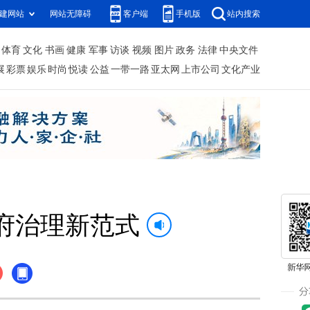
建网站
网站无障碍
客户端
手机版
站内搜索
体育
文化
书画
健康
军事
访谈
视频
图片
政务
法律
中央文件
展
彩票
娱乐
时尚
悦读
公益
一带一路
亚太网
上市公司
文化产业
府治理新范式