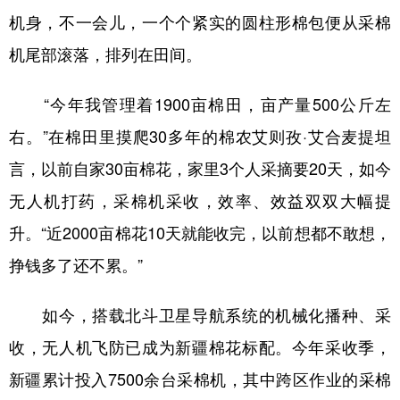
山东
河南
湖北
湖南
机身，不一会儿，一个个紧实的圆柱形棉包便从采棉
广东
广西
海南
重庆
机尾部滚落，排列在田间。
四川
贵州
云南
西藏
“今年我管理着1900亩棉田，亩产量500公斤左
陕西
甘肃
青海
宁夏
右。”在棉田里摸爬30多年的棉农艾则孜·艾合麦提坦
新疆
内蒙古
黑龙江
言，以前自家30亩棉花，家里3个人采摘要20天，如今
无人机打药，采棉机采收，效率、效益双双大幅提
多语种频道
升。“近2000亩棉花10天就能收完，以前想都不敢想，
English
Español
Français
عربى
挣钱多了还不累。”
Русский язык
日本語
한국어
如今，搭载北斗卫星导航系统的机械化播种、采
Deutsch
Português
收，无人机飞防已成为新疆棉花标配。今年采收季，
新疆累计投入7500余台采棉机，其中跨区作业的采棉