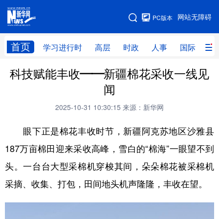
手机版
网站无障碍
PC版本
网站地图
首页
学习进行时
高层
时政
人事
国际
财
科技赋能丰收——新疆棉花采收一线见
学习进行时
高层
时政
人事
闻
国际
财经
网评
港澳
2025-10-31 10:30:15
来源：新华网
台湾
思客智库
全球连线
教育
眼下正是棉花丰收时节，新疆阿克苏地区沙雅县
科技
科创
量子
体育
187万亩棉田迎来采收高峰，雪白的“棉海”一眼望不到
文化
书画
健康
军事
头。一台台大型采棉机穿梭其间，朵朵棉花被采棉机
访谈
视频
图片
政务
采摘、收集、打包，田间地头机声隆隆，丰收在望。
法律
中央文件
金融
汽车
食品
人居
信息化
数字经济