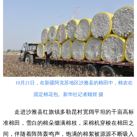
学术中国
乡村振兴
银龄
溯源中国
城市
旅游
能源
会展
彩票
娱乐
时尚
悦读
公益
一带一路
亚太网
上市公司
文化产业
10月21日，在新疆阿克苏地区沙雅县的棉田中，棉农在
地方频道
固定棉花包。新华社记者顾煜 摄
北京
天津
河北
山西
走进沙雅县红旗镇多勒昆村宽阔平坦的千亩高标
辽宁
吉林
上海
江苏
准棉田，雪白的棉朵缀满棉枝，采棉机穿梭在棉田之
浙江
安徽
福建
江西
间，伴随着阵阵轰鸣声，饱满的棉絮被源源不断吸入