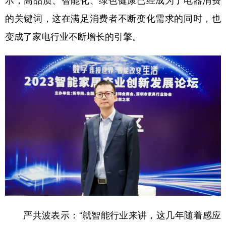
示，高品质、智能化、绿色健康已经成为了电器消费
的关键词，这在满足消费者不断变化需求的同时，也
学术中国
乡村振兴
银龄
溯源中国
变成了家电行业不断增长的引擎。
城市
旅游
能源
会展
彩票
娱乐
时尚
悦读
公益
一带一路
亚太网
上市公司
文化产业
地方频道
北京
天津
河北
山西
辽宁
吉林
上海
江苏
浙江
安徽
福建
江西
严共波表示：“就智能行业来讲，这几年随着感应