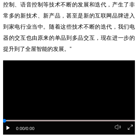
山东
河南
湖北
湖南
控制、语音控制等技术不断的发展和迭代，产生了非
广东
广西
海南
重庆
常多的新技术、新产品，甚至是新的互联网品牌进入
到家电行业当中。随着这些技术不断的迭代，我们电
四川
贵州
云南
西藏
器的交互也由原来的单品到多品交互，现在进一步的
陕西
甘肃
青海
宁夏
提升到了全屋智能的发展。”
新疆
内蒙古
黑龙江
多语种频道
English
Español
Français
عربى
Русский язык
日本語
한국어
Deutsch
Português
0:00
/0:00