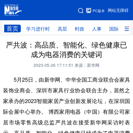
手机版
网站无障碍
PC版本
网站地图
首页
学习进行时
高层
时政
人事
国际
财
严共波：高品质、智能化、绿色健康已
学习进行时
高层
时政
人事
成为电器消费的关键词
国际
财经
网评
港澳
2023-05-26 17:11:51
来源：新华网
台湾
思客智库
全球连线
教育
5月25日，由新华网、中华全国工商业联合会家具
科技
科创
量子
体育
装饰业商会、深圳市家具行业协会联合主办，居然之
文化
书画
健康
军事
家承办的2023智能家居产业创新发展论坛，在深圳国
访谈
视频
图片
政务
际会展中心举办。 博西家用电器（中国）有限公司家
法律
中央文件
金融
汽车
居市场零售高级总监严共波在接受新华网采访时表
食品
人居
信息化
数字经济