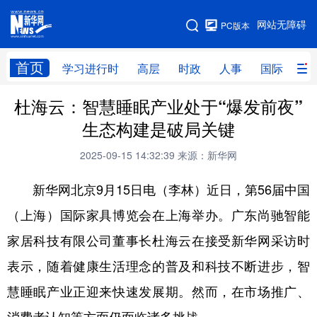
手机版
网站无障碍
PC版本
网站地图
首页
学习进行时
高层
时政
人事
国际
财
杜海云：智慧睡眠产业处于“爆发前夜”
学习进行时
高层
时政
人事
生态构建是破局关键
国际
财经
网评
港澳
2025-09-15 14:32:39
来源：新华网
台湾
思客智库
全球连线
教育
新华网北京9月15日电（李林）近日，第56届中国
科技
科创
量子
体育
（上海）国际家具博览会在上海举办。广东尚驰智能
文化
书画
健康
军事
家居科技有限公司董事长杜海云在接受新华网采访时
访谈
视频
图片
政务
表示，随着健康生活理念的普及和科技不断进步，智
法律
中央文件
金融
汽车
慧睡眠产业正迎来快速发展期。然而，在市场推广、
食品
人居
信息化
数字经济