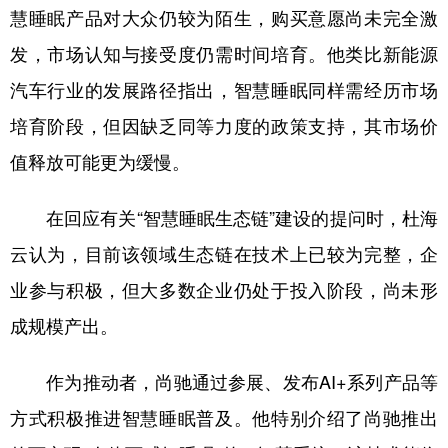
山东
河南
湖北
湖南
慧睡眠产品对大众仍较为陌生，购买意愿尚未完全激
广东
广西
海南
重庆
发，市场认知与接受度仍需时间培育。他类比新能源
四川
贵州
云南
西藏
汽车行业的发展路径指出，智慧睡眠同样需经历市场
培育阶段，但因缺乏同等力度的政策支持，其市场价
陕西
甘肃
青海
宁夏
值释放可能更为缓慢。
新疆
内蒙古
黑龙江
在回应有关“智慧睡眠生态链”建设的提问时，杜海
多语种频道
云认为，目前该领域生态链在技术上已较为完整，企
业参与积极，但大多数企业仍处于投入阶段，尚未形
English
Español
Français
عربى
成规模产出。
Русский язык
日本語
한국어
Deutsch
Português
作为推动者，尚驰通过参展、发布AI+系列产品等
方式积极推进智慧睡眠普及。他特别介绍了尚驰推出