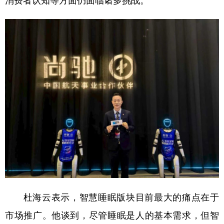
消费者认知等方面仍面临诸多挑战。
学术中国
乡村振兴
银龄
溯源中国
城市
旅游
能源
会展
彩票
娱乐
时尚
悦读
公益
一带一路
亚太网
上市公司
文化产业
地方频道
北京
天津
河北
山西
辽宁
吉林
上海
江苏
杜海云表示，智慧睡眠版块目前最大的痛点在于
浙江
安徽
福建
江西
市场推广。他谈到，尽管睡眠是人的基本需求，但智