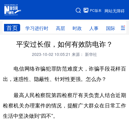
手机版
PC版本
网站无障碍
网站地图
首页
学习进行时
高层
时政
人事
国际
财
平安过长假，如何有效防电诈？
学习进行时
高层
时政
人事
2023-10-02 10:05:21
来源： 新华社
国际
财经
网评
港澳
电信网络诈骗犯罪防范难度大，诈骗手段花样百
台湾
思客智库
全球连线
教育
出，迷惑性、隐蔽性、针对性更强。怎么办？
科技
科创
量子
体育
文化
书画
健康
军事
最高人民检察院第四检察厅有关负责人结合近期
访谈
视频
图片
政务
检察机关办理案件的情况，提醒广大群众在日常工作
生活中坚决做到“四不”。
法律
中央文件
金融
汽车
食品
人居
信息化
数字经济