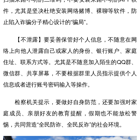
山东
河南
湖北
湖南
件，尤其是坚决杜绝安装网络赌博、裸聊等软件，防
广东
广西
海南
重庆
止陷入诈骗分子精心设计的“骗局”。
四川
贵州
云南
西藏
【不泄露】要妥善保管好个人信息，不随意在网
陕西
甘肃
青海
宁夏
络上向他人泄露自己或家人的身份、银行账户、家庭
新疆
内蒙古
黑龙江
住址、联系方式等。尤其是不随意加入陌生的QQ群、
微信群、共享屏幕，不要根据群里人员指示提供个人
多语种频道
信息或者进行账号密码输入等操作。
English
Español
Français
عربى
检察机关提示，要做好自身防范，还要加强对家
Русский язык
日本語
한국어
庭成员、亲朋好友的教育提醒，假期也不能放松警
Deutsch
Português
惕，共同营造“全民防诈、全民反诈”的社会环境。