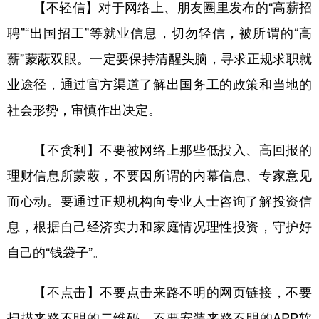
【不轻信】对于网络上、朋友圈里发布的“高薪招
学术中国
乡村振兴
银龄
溯源中国
聘”“出国招工”等就业信息，切勿轻信，被所谓的“高
薪”蒙蔽双眼。一定要保持清醒头脑，寻求正规求职就
城市
旅游
能源
会展
业途径，通过官方渠道了解出国务工的政策和当地的
彩票
娱乐
时尚
悦读
社会形势，审慎作出决定。
公益
一带一路
亚太网
上市公司
【不贪利】不要被网络上那些低投入、高回报的
文化产业
理财信息所蒙蔽，不要因所谓的内幕信息、专家意见
而心动。要通过正规机构向专业人士咨询了解投资信
地方频道
息，根据自己经济实力和家庭情况理性投资，守护好
北京
天津
河北
山西
自己的“钱袋子”。
辽宁
吉林
上海
江苏
【不点击】不要点击来路不明的网页链接，不要
浙江
安徽
福建
江西
扫描来路不明的二维码，不要安装来路不明的APP软