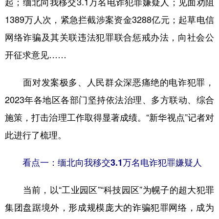
起；缅北向我移交3.1万名电诈犯罪嫌疑人；见面劝阻
1389万人次，紧急拦截涉案资金3288亿元；起草电信
学术中国
乡村振兴
银龄
溯源中国
网络诈骗及其关联违法犯罪联合惩戒办法，向社会公
城市
旅游
能源
会展
开征求意见……
彩票
娱乐
时尚
悦读
公益
一带一路
亚太网
上市公司
面对发案极多、人民群众深恶痛绝的电诈犯罪，
2023年各地区各部门坚持依法治理、多方联动、综合
文化产业
施策，打击治理工作取得显著成绩。“新华视点”记者对
此进行了梳理。
地方频道
北京
天津
河北
山西
看点一：缅北向我移交3.1万名电诈犯罪嫌疑人
辽宁
吉林
上海
江苏
当前，以“工业园区”“科技园区”为幌子的超大犯罪
浙江
安徽
福建
江西
集团盘踞境外，形成规模庞大的诈骗犯罪网络，成为