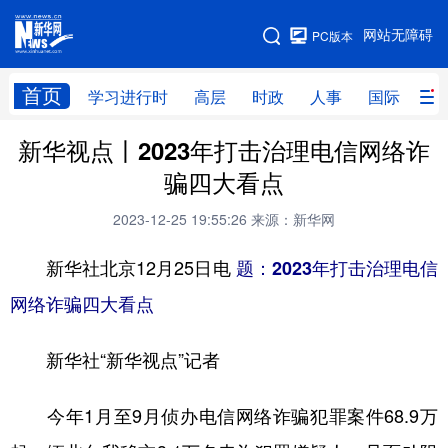
手机版
网站无障碍
PC版本
网站地图
首页
学习进行时
高层
时政
人事
国际
财
新华视点丨2023年打击治理电信网络诈
学习进行时
高层
时政
人事
骗四大看点
国际
财经
网评
港澳
2023-12-25 19:55:26
来源：新华网
台湾
思客智库
全球连线
教育
新华社北京12月25日电
题：2023年打击治理电信
科技
科创
量子
体育
网络诈骗四大看点
文化
书画
健康
军事
新华社“新华视点”记者
访谈
视频
图片
政务
法律
中央文件
金融
汽车
今年1月至9月侦办电信网络诈骗犯罪案件68.9万
食品
人居
信息化
数字经济