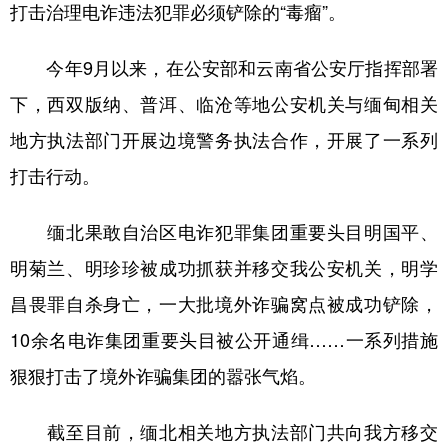
山东
河南
湖北
湖南
打击治理电诈违法犯罪必须铲除的“毒瘤”。
广东
广西
海南
重庆
今年9月以来，在公安部和云南省公安厅指挥部署
四川
贵州
云南
西藏
下，西双版纳、普洱、临沧等地公安机关与缅甸相关
陕西
甘肃
青海
宁夏
地方执法部门开展边境警务执法合作，开展了一系列
新疆
内蒙古
黑龙江
打击行动。
缅北果敢自治区电诈犯罪集团重要头目明国平、
多语种频道
明菊兰、明珍珍被成功抓获并移交我公安机关，明学
English
Español
Français
عربى
昌畏罪自杀身亡，一大批境外诈骗窝点被成功铲除，
Русский язык
日本語
한국어
10余名电诈集团重要头目被公开通缉……一系列措施
狠狠打击了境外诈骗集团的嚣张气焰。
Deutsch
Português
截至目前，缅北相关地方执法部门共向我方移交