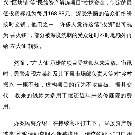
兴”“区块链”等“民族资产解冻项目”拉拢资金，制定的最
低投资标准为每月168.88元。深受洗脑的信众们纷纷
按时交钱，他们之中，许多人觉得这笔“投资”也可视
为“香火钱”，部分被深度洗脑的受众还时不时地额外再
给“左大仙”转账。
然而，“左大仙”承诺的项目受益却从未发放。审讯
时，民警发现左某红及其下属市场部负责人等对“乡村
振兴”一概不知，虚构项目的行为不攻自破。据其交
代，收来的钱款大多用于偿还近年来装修庭院的费
用。
办案民警介绍，在持续高压打击下，“民族资产解
冻类”诈骗活动空间不断被挤压，传统的线下“口口相