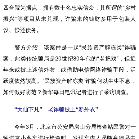
四合院为据点，拥有数十名忠实信众，其所谓的“乡村
学术中国
乡村振兴
银龄
溯源中国
振兴”等项目从未兑现，诈骗来的钱财多用于包装人
城市
旅游
能源
会展
设、偿还债务。
彩票
娱乐
时尚
悦读
警方介绍，该案件是一起“民族资产解冻类”诈骗
公益
一带一路
亚太网
上市公司
案，此类传统骗局是20世纪80年代的“老把戏”，但近
文化产业
年来或披上迷信外衣，或借助电信网络诈骗手段，活
跃度依然较高。“民族资产解冻类”诈骗何以生生不息，
地方频道
如何做好防范？新华每日电讯记者进行了采访调查。
北京
天津
河北
山西
“大仙下凡”，老诈骗披上“新外衣”
辽宁
吉林
上海
江苏
今年3月，北京市公安局房山分局检查站民警对一
浙江
安徽
福建
江西
辆进京小客车进行检查时，发现车内人员随身物品中