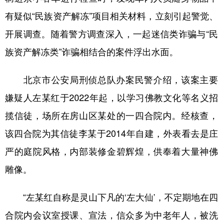
山东
河南
湖北
湖南
有疑似“民族资产解冻”项目相关材料，立刻引起警觉、
广东
广西
海南
重庆
开展调查。随着警方调查深入，一起迷信类诈骗与“民
四川
贵州
云南
西藏
族资产解冻类”诈骗相结合的案件浮出水面。
陕西
甘肃
青海
宁夏
北京市公安局刑侦总队办案民警介绍，该案主要
新疆
内蒙古
黑龙江
嫌疑人左某红于2022年起，以学习佛教文化等名义招
揽信徒，场所在房山区某处的一四合院内。经核查，
多语种频道
该四合院为其信徒李某于2014年自建，外表看去是庄
English
Español
Français
عربى
严的庭院风格，内部装修金碧辉煌，供奉着大量神佛
Русский язык
日本語
한국어
雕像。
Deutsch
Português
“左某红自称是灵山下凡的‘左大仙’，不定期地在四
合院内会议室授课、宣法，信众多为中老年人，被洗