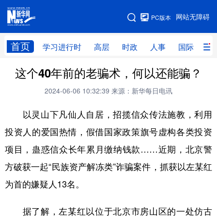
手机版
网站无障碍
PC版本
网站地图
首页
学习进行时
高层
时政
人事
国际
财
这个40年前的老骗术，何以还能骗？
学习进行时
高层
时政
人事
2024-06-06 10:32:39
来源：新华每日电讯
国际
财经
网评
港澳
以灵山下凡仙人自居，招揽信众传法施教，利用
台湾
思客智库
全球连线
教育
投资人的爱国热情，假借国家政策旗号虚构各类投资
科技
科创
量子
体育
项目，蛊惑信众长年累月缴纳钱款……近期，北京警
文化
书画
健康
军事
方破获一起“民族资产解冻类”诈骗案件，抓获以左某红
访谈
视频
图片
政务
为首的嫌疑人13名。
法律
中央文件
金融
汽车
据了解，左某红以位于北京市房山区的一处仿古
食品
人居
信息化
数字经济