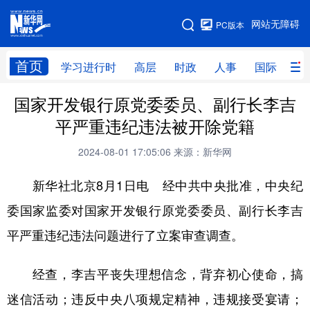
手机版
网站无障碍
PC版本
网站地图
首页
学习进行时
高层
时政
人事
国际
财
国家开发银行原党委委员、副行长李吉
学习进行时
高层
时政
人事
平严重违纪违法被开除党籍
国际
财经
网评
港澳
2024-08-01 17:05:06
来源：新华网
台湾
思客智库
全球连线
教育
新华社北京8月1日电 经中共中央批准，中央纪
科技
科创
量子
体育
委国家监委对国家开发银行原党委委员、副行长李吉
文化
书画
健康
军事
平严重违纪违法问题进行了立案审查调查。
访谈
视频
图片
政务
经查，李吉平丧失理想信念，背弃初心使命，搞
法律
中央文件
金融
汽车
迷信活动；违反中央八项规定精神，违规接受宴请；
食品
人居
信息化
数字经济