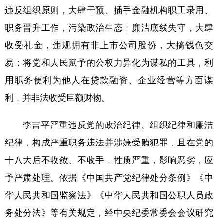
违反组织原则，大肆干预、插手金融机构职工录用、
学术中国
乡村振兴
银龄
溯源中国
职务晋升工作，污染政治生态；廉洁底线失守，大肆
城市
旅游
能源
会展
收受礼金，违规拥有非上市公司股份，大搞钱色交
彩票
娱乐
时尚
悦读
易；将党和人民赋予的公权力异化为谋私的工具，利
用职务便利为他人在贷款融资、企业经营等方面谋
公益
一带一路
亚太网
上市公司
利，并非法收受巨额财物。
文化产业
李吉平严重违反党的政治纪律、组织纪律和廉洁
地方频道
纪律，构成严重职务违法并涉嫌受贿犯罪，且在党的
十八大后不收敛、不收手，性质严重，影响恶劣，应
北京
天津
河北
山西
予严肃处理。依据《中国共产党纪律处分条例》《中
辽宁
吉林
上海
江苏
华人民共和国监察法》《中华人民共和国公职人员政
浙江
安徽
福建
江西
务处分法》等有关规定，经中央纪委常委会会议研究