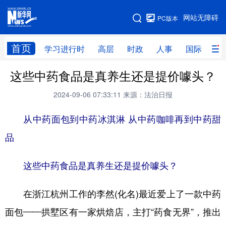
手机版
网站无障碍
PC版本
网站地图
首页
学习进行时
高层
时政
人事
国际
财
这些中药食品是真养生还是提价噱头？
学习进行时
高层
时政
人事
2024-09-06 07:33:11
来源：法治日报
国际
财经
网评
港澳
从中药面包到中药冰淇淋 从中药咖啡再到中药甜
台湾
思客智库
全球连线
教育
品
科技
科创
量子
体育
文化
书画
健康
军事
这些中药食品是真养生还是提价噱头？
访谈
视频
图片
政务
在浙江杭州工作的李然(化名)最近爱上了一款中药
法律
中央文件
金融
汽车
面包——拱墅区有一家烘焙店，主打“药食无界”，推出
食品
人居
信息化
数字经济