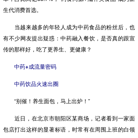
山东
河南
湖北
湖南
生代消费首选。
广东
广西
海南
重庆
当越来越多的年轻人成为中药食品的粉丝后，也
四川
贵州
云南
西藏
有不少网友提出疑惑：中药融入餐饮，是否真的跟宣
陕西
甘肃
青海
宁夏
传的那样好，吃了更养生、更健康？
新疆
内蒙古
黑龙江
中药+成流量密码
多语种频道
中药饮品火速出圈
English
Español
Français
عربى
“别催！养生面包，马上出炉！”
Русский язык
日本語
한국어
Deutsch
Português
近日，在北京市朝阳区某商场，记者看到一家面
包店打出这样的显著标语，时常有在周围上班的白领