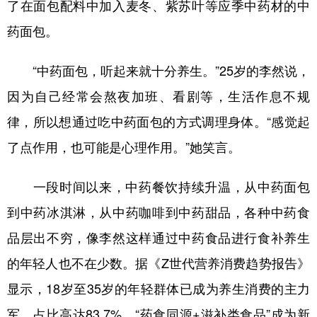
了在面包配料中加入麦冬、紫苏叶等应季中药材的中
学术中国
乡村振兴
银龄
溯源中国
药面包。
城市
旅游
能源
会展
“中药面包，听起来就十分养生。”25岁的李然说，
彩票
娱乐
时尚
悦读
因为自己经常会熬夜加班、看剧等，生活作息不规
公益
一带一路
亚太网
上市公司
律，所以想通过吃中药面包的方式调理身体。“感觉起
了点作用，也可能是心理作用。”她笑言。
文化产业
一段时间以来，中药餐饮持续升温，从中药面包
地方频道
到中药冰淇淋，从中药咖啡到中药甜品，各种中药食
北京
天津
河北
山西
品层出不穷，像李然这样通过中药食品进行食补养生
辽宁
吉林
上海
江苏
的年轻人也不在少数。据《Z世代营养消费趋势报告》
显示，18岁至35岁的年轻群体已成为养生消费的主力
浙江
安徽
福建
江西
军，占比高达83.7%，“药食同源+滋补类食品”成为新