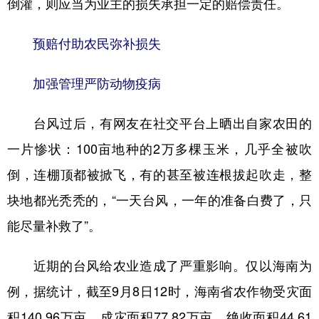
倒灌，则应当为业主的损失承担一定的赔偿责任。
预赔付助农民弥补损失
加强管理严防动物疫病
台风过后，有网友在社交平台上晒出自家农田的
一片惨状：100亩地种的2万多棵玉米，几乎全被吹
倒，连棚顶都被掀飞，有的甚至被连根拔起吹走，整
块地都光秃秃的，“一天台风，一年的准备白费了，只
能尽量补救了”。
近期的台风给农业造成了严重影响。仅以海南为
例，据统计，截至9月8日12时，海南省农作物受灾面
积140.96万亩，成灾面积77.82万亩，绝收面积44.61