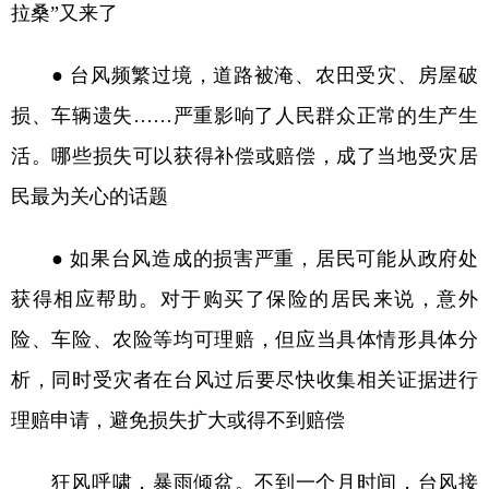
拉桑”又来了
学术中国
乡村振兴
银龄
溯源中国
● 台风频繁过境，道路被淹、农田受灾、房屋破
城市
旅游
能源
会展
损、车辆遗失……严重影响了人民群众正常的生产生
彩票
娱乐
时尚
悦读
活。哪些损失可以获得补偿或赔偿，成了当地受灾居
公益
一带一路
亚太网
上市公司
民最为关心的话题
文化产业
● 如果台风造成的损害严重，居民可能从政府处
获得相应帮助。对于购买了保险的居民来说，意外
地方频道
险、车险、农险等均可理赔，但应当具体情形具体分
北京
天津
河北
山西
析，同时受灾者在台风过后要尽快收集相关证据进行
辽宁
吉林
上海
江苏
理赔申请，避免损失扩大或得不到赔偿
浙江
安徽
福建
江西
狂风呼啸，暴雨倾盆。不到一个月时间，台风接