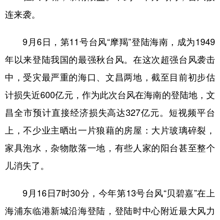
山东
河南
湖北
湖南
连来袭。
广东
广西
海南
重庆
9月6日，第11号台风“摩羯”登陆海南，成为1949
四川
贵州
云南
西藏
年以来登陆我国的最强秋台风。在这次超强台风袭击
陕西
甘肃
青海
宁夏
中，受灾最严重的海口、文昌两地，截至目前初步估
新疆
内蒙古
黑龙江
计损失近600亿元，作为此次台风在海南的登陆地，文
昌全市预计直接经济损失高达327亿元。短视频平台
多语种频道
上，不少业主晒出一片狼藉的房屋：大片玻璃碎裂，
English
Español
Français
عربى
家具泡水，杂物散落一地，有些人家的阳台甚至整个
Русский язык
日本語
한국어
儿消失了。
Deutsch
Português
9月16日7时30分，今年第13号台风“贝碧嘉”在上
海浦东临港新城沿海登陆，登陆时中心附近最大风力