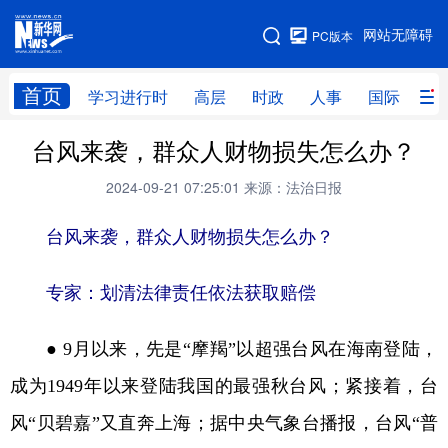
手机版
网站无障碍
PC版本
网站地图
首页
学习进行时
高层
时政
人事
国际
财
台风来袭，群众人财物损失怎么办？
学习进行时
高层
时政
人事
2024-09-21 07:25:01
来源：法治日报
国际
财经
网评
港澳
台风来袭，群众人财物损失怎么办？
台湾
思客智库
全球连线
教育
科技
科创
量子
体育
专家：划清法律责任依法获取赔偿
文化
书画
健康
军事
● 9月以来，先是“摩羯”以超强台风在海南登陆，
访谈
视频
图片
政务
成为1949年以来登陆我国的最强秋台风；紧接着，台
法律
中央文件
金融
汽车
风“贝碧嘉”又直奔上海；据中央气象台播报，台风“普
食品
人居
信息化
数字经济