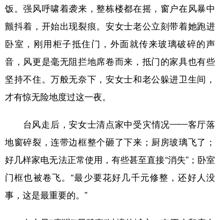
饭。强风呼啸着袭来，整栋楼都在摇，窗户在风暴中
颤抖着，开始出现裂痕。安女士老公立刻带着她跑进
卧室，刚用柜子抵住门，外面就传来玻璃破碎的声
音，风更是毫无阻拦地席卷而来，抵门的家具也有些
坚持不住。万般无奈下，安女士和老公躲进卫生间，
才有惊无险地度过这一夜。
台风走后，安女士清点家中受灾情况——客厅落
地窗碎裂，连带边框整个砸了下来；厨房玻璃飞了；
好几样家电无法正常使用，有些甚至直接“消失”；卧室
门框也被卷飞。“最少要花好几千元修整，还好人没
事，这是最重要的。”