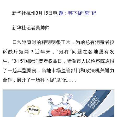
学术中国
乡村振兴
银龄
溯源中国
新华社杭州3月15日电
题：秤下捉“鬼”记
城市
旅游
能源
会展
新华社记者吴帅帅
彩票
娱乐
时尚
悦读
日常巡查时的秤明明很正常，为啥总有消费者投
公益
一带一路
亚太网
上市公司
诉缺斤短两？近年来，“鬼秤”问题在各地屡有发
文化产业
生。“3·15”国际消费者权益日，诸暨市人民检察院通报
了一起典型案例，当地市场监管部门和政法机关通力
地方频道
合作，展开了一场秤下捉“鬼”记……
北京
天津
河北
山西
辽宁
吉林
上海
江苏
浙江
安徽
福建
江西