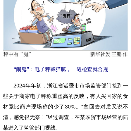
山东
河南
湖北
湖南
广东
广西
海南
重庆
四川
贵州
云南
西藏
陕西
甘肃
青海
宁夏
新疆
内蒙古
黑龙江
“闹鬼”：电子秤藏猫腻，一遇检查就合规
多语种频道
2024年年初，浙江省诸暨市市场监管部门接到一
English
Español
Français
عربى
些关于商家电子秤称重虚高的反映，有人买回家的食
Русский язык
日本語
한국어
材竟比商户现场称的少了30%。“拿回去对质又说不
Deutsch
Português
清，感觉很无奈！”经过调查，在某农贸市场经营的陆
某进入了监管部门视线。