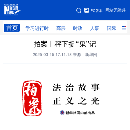
手机版
网站无障碍
PC版本
网站地图
首页
学习进行时
高层
时政
人事
国际
财
拍案丨秤下捉“鬼”记
学习进行时
高层
时政
人事
2025-03-15 17:11:18
来源：新华网
国际
财经
网评
港澳
台湾
思客智库
全球连线
教育
科技
科创
量子
体育
文化
书画
健康
军事
访谈
视频
图片
政务
法律
中央文件
金融
汽车
食品
人居
信息化
数字经济