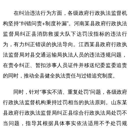
山东
河南
湖北
湖南
在纠治违法行为方面，各级政府行政执法监督机
广东
广西
海南
重庆
构坚持“纠错问责+制度补漏”。河南某县政府行政执法
四川
贵州
云南
西藏
监督局纠正县消防救援大队下达罚没指标的违法行
陕西
甘肃
青海
宁夏
为，有力纠正错误的执法导向。江西某县政府行政执
新疆
内蒙古
黑龙江
法监督局对县交通运输局执法人员的违法违规问题，
在责令纠正、暂扣涉事人员证件并移送纪委监委追责
多语种频道
的同时，推动全县健全执法责任与过错追究制度。
English
Español
Français
عربى
同时，针对“事实不清、重复处罚”问题，各级政府
Русский язык
日本語
한국어
行政执法监督机构秉持过罚相当的执法原则。山东某
Deutsch
Português
县政府行政执法监督局纠正县综合行政执法局处罚不
当问题，指导其根据具体事实依法适用不予处罚规