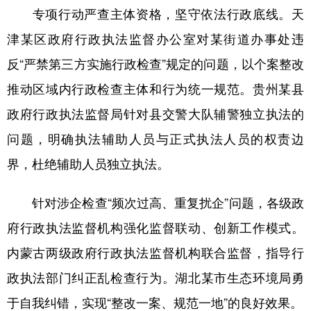
专项行动严查主体资格，坚守依法行政底线。天
学术中国
乡村振兴
银龄
溯源中国
津某区政府行政执法监督办公室对某街道办事处违
城市
旅游
能源
会展
反“严禁第三方实施行政检查”规定的问题，以个案整改
彩票
娱乐
时尚
悦读
推动区域内行政检查主体和行为统一规范。贵州某县
政府行政执法监督局针对县交警大队辅警独立执法的
公益
一带一路
亚太网
上市公司
问题，明确执法辅助人员与正式执法人员的权责边
文化产业
界，杜绝辅助人员独立执法。
地方频道
针对涉企检查“频次过高、重复扰企”问题，各级政
府行政执法监督机构强化监督联动、创新工作模式。
北京
天津
河北
山西
内蒙古两级政府行政执法监督机构联合监督，指导行
辽宁
吉林
上海
江苏
政执法部门纠正乱检查行为。湖北某市生态环境局勇
浙江
安徽
福建
江西
于自我纠错，实现“整改一案、规范一地”的良好效果。