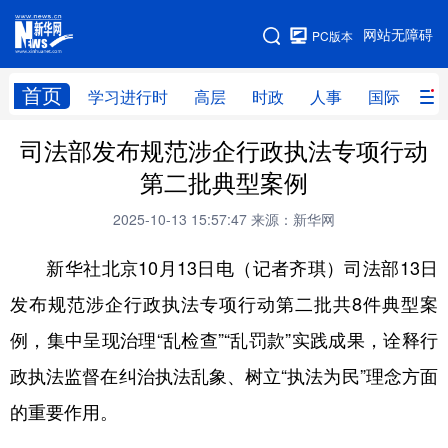
手机版
网站无障碍
PC版本
网站地图
首页
学习进行时
高层
时政
人事
国际
财
司法部发布规范涉企行政执法专项行动
学习进行时
高层
时政
人事
第二批典型案例
国际
财经
网评
港澳
2025-10-13 15:57:47
来源：新华网
台湾
思客智库
全球连线
教育
新华社北京10月13日电（记者齐琪）司法部13日
科技
科创
量子
体育
发布规范涉企行政执法专项行动第二批共8件典型案
文化
书画
健康
军事
例，集中呈现治理“乱检查”“乱罚款”实践成果，诠释行
访谈
视频
图片
政务
政执法监督在纠治执法乱象、树立“执法为民”理念方面
法律
中央文件
金融
汽车
的重要作用。
食品
人居
信息化
数字经济