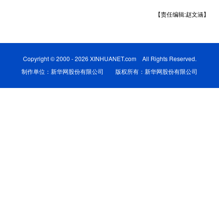
【责任编辑:赵文涵】
学术中国
乡村振兴
银龄
溯源中国
城市
旅游
能源
会展
Copyright © 2000 - 2026 XINHUANET.com All Rights Reserved.
彩票
娱乐
时尚
悦读
制作单位：新华网股份有限公司 版权所有：新华网股份有限公司
公益
一带一路
亚太网
上市公司
文化产业
地方频道
北京
天津
河北
山西
辽宁
吉林
上海
江苏
浙江
安徽
福建
江西