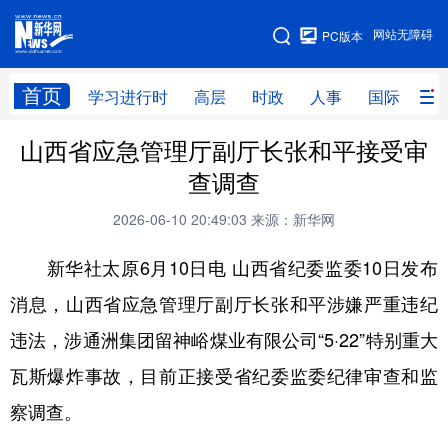
手机版
网站无障碍
PC版本
网站地图
首页
学习进行时
高层
时政
人事
国际
财
山西省应急管理厅副厅长张和平接受审
学习进行时
高层
时政
人事
查调查
国际
财经
网评
港澳
2026-06-10 20:49:03
来源：新华网
台湾
思客智库
全球连线
教育
新华社太原6月10日电 山西省纪委监委10日发布
科技
科创
量子
体育
消息，山西省应急管理厅副厅长张和平涉嫌严重违纪
文化
书画
健康
军事
违法，涉通洲集团留神峪煤业有限公司“5·22”特别重大
访谈
视频
图片
政务
瓦斯爆炸事故，目前正接受省纪委监委纪律审查和监
法律
中央文件
金融
汽车
察调查。
食品
人居
信息化
数字经济