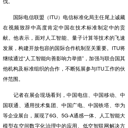
伐。
山东
河南
湖北
湖南
广东
广西
海南
重庆
国际电信联盟（ITU）电信标准化局主任尾上诚藏
四川
贵州
云南
西藏
在视频致辞中高度肯定中国在技术标准制定中的贡
献。他表示，面对人工智能、量子计算等技术的飞速
陕西
甘肃
青海
宁夏
发展，构建开放包容的国际合作机制至关重要。ITU将
新疆
内蒙古
黑龙江
继续通过“人工智能向善影响力举措”，加强与联合国其
他机构及标准组织的合作，不断拓展参与ITU工作的伙
多语种频道
伴范围。
English
Español
Français
عربى
记者在展会现场看到，中国电信、中国移动、中
Русский язык
日本語
한국어
国联通、通用技术集团、中国广电、中国铁塔、华为
Deutsch
Português
等企业展台，展现了6G、5G-A通感一体、人工智能大
模型在空间数字化治理中的应用、低空智联网解决方