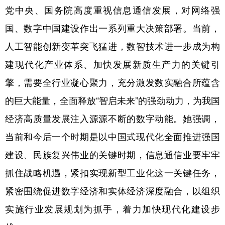
党中央、国务院高度重视信息通信发展，对网络强
学术中国
乡村振兴
银龄
溯源中国
国、数字中国建设作出一系列重大决策部署。当前，
城市
旅游
能源
会展
人工智能创新变革突飞猛进，数智技术进一步成为构
彩票
娱乐
时尚
悦读
建现代化产业体系、加快发展新质生产力的关键引
擎，需要全行业凝心聚力，充分激发数实融合所蕴含
公益
一带一路
亚太网
上市公司
的巨大能量，全面释放“智启未来”的强劲动力，为我国
文化产业
经济高质量发展注入源源不断的数字动能。她强调，
当前和今后一个时期是以中国式现代化全面推进强国
地方频道
建设、民族复兴伟业的关键时期，信息通信业要牢牢
北京
天津
河北
山西
抓住战略机遇，紧扣实现新型工业化这一关键任务，
辽宁
吉林
上海
江苏
紧密围绕促进数字经济和实体经济深度融合，以组织
浙江
安徽
福建
江西
实施行业发展规划为抓手，着力加快现代化建设步