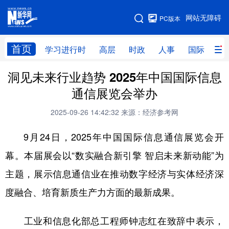
手机版
网站无障碍
PC版本
网站地图
首页
学习进行时
高层
时政
人事
国际
财
洞见未来行业趋势 2025年中国国际信息
学习进行时
高层
时政
人事
通信展览会举办
国际
财经
网评
港澳
2025-09-26 14:42:32
来源：经济参考网
台湾
思客智库
全球连线
教育
9月24日，2025年中国国际信息通信展览会开
科技
科创
量子
体育
幕。本届展会以“数实融合新引擎 智启未来新动能”为
文化
书画
健康
军事
主题，展示信息通信业在推动数字经济与实体经济深
访谈
视频
图片
政务
度融合、培育新质生产力方面的最新成果。
法律
中央文件
金融
汽车
工业和信息化部总工程师钟志红在致辞中表示，
食品
人居
信息化
数字经济