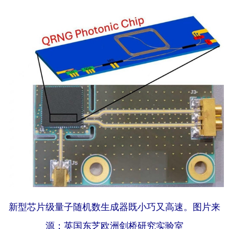
学术中国
乡村振兴
银龄
溯源中国
城市
旅游
能源
会展
彩票
娱乐
时尚
悦读
公益
一带一路
亚太网
上市公司
文化产业
地方频道
北京
天津
河北
山西
辽宁
吉林
上海
江苏
新型芯片级量子随机数生成器既小巧又高速。图片来
浙江
安徽
福建
江西
源：英国东芝欧洲剑桥研究实验室