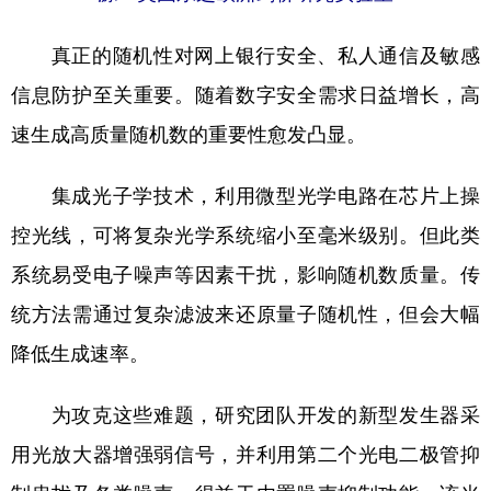
山东
河南
湖北
湖南
广东
广西
海南
重庆
真正的随机性对网上银行安全、私人通信及敏感
信息防护至关重要。随着数字安全需求日益增长，高
四川
贵州
云南
西藏
速生成高质量随机数的重要性愈发凸显。
陕西
甘肃
青海
宁夏
新疆
内蒙古
黑龙江
集成光子学技术，利用微型光学电路在芯片上操
控光线，可将复杂光学系统缩小至毫米级别。但此类
多语种频道
系统易受电子噪声等因素干扰，影响随机数质量。传
统方法需通过复杂滤波来还原量子随机性，但会大幅
English
Español
Français
عربى
降低生成速率。
Русский язык
日本語
한국어
Deutsch
Português
为攻克这些难题，研究团队开发的新型发生器采
用光放大器增强弱信号，并利用第二个光电二极管抑