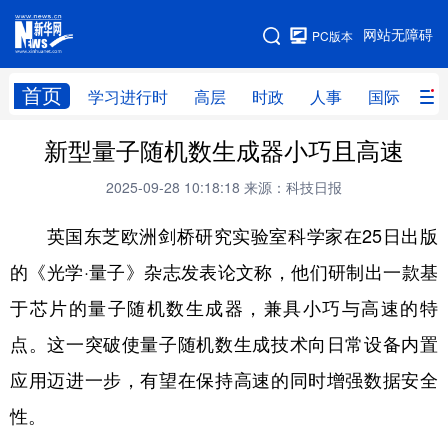
手机版
网站无障碍
PC版本
网站地图
首页
学习进行时
高层
时政
人事
国际
财
新型量子随机数生成器小巧且高速
学习进行时
高层
时政
人事
2025-09-28 10:18:18
来源：科技日报
国际
财经
网评
港澳
英国东芝欧洲剑桥研究实验室科学家在25日出版
台湾
思客智库
全球连线
教育
的《光学·量子》杂志发表论文称，他们研制出一款基
科技
科创
量子
体育
于芯片的量子随机数生成器，兼具小巧与高速的特
文化
书画
健康
军事
点。这一突破使量子随机数生成技术向日常设备内置
访谈
视频
图片
政务
应用迈进一步，有望在保持高速的同时增强数据安全
法律
中央文件
金融
汽车
性。
食品
人居
信息化
数字经济