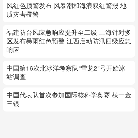
区发布暴雨红色预警
江西启动防汛四级应急
响应
中国第16次北冰洋考察队“雪龙2”号开始冰
站调查
中国代表队首次参加国际核科学奥赛 获一金
三银
高市早苗再度对“无核三原则”含糊表态
专题丨
伊：重开霍尔木兹海峡前提是美满足
5个条件
美国防部要求军工企业“大幅加
快”武器生产