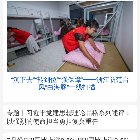
北京
天津
河北
山西
辽宁
吉林
上海
江苏
“沉下去”“转到位”“强保障”——浙江防范台
浙江
安徽
福建
江西
风“白海豚”一线扫描
山东
河南
湖北
湖南
专题丨
习近平党建思想理论品格系列述评：
广东
广西
海南
重庆
以强烈的使命担当勇担复兴重任
四川
贵州
云南
西藏
7月份CPI同比上涨0.5%
PPI同比上涨3.5%
陕西
甘肃
青海
宁夏
解读
新疆
内蒙古
黑龙江
前7月进口增速高于出口8个百分点，意味着
什么？