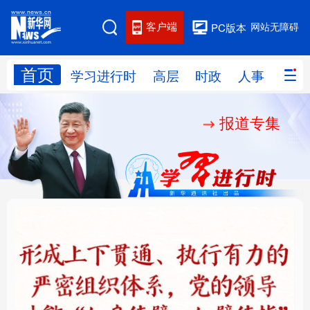
客户端
网站无障碍
PC版本
首页
网站地图
学习进行时
高层
时政
人事
国际
报道专集
学习进行时
高层
时政
人事
国际
财经
网评
港澳
台湾
思客智库
全球连线
教育
科技
科创
量子
体育
文化
书画
健康
军事
铸魂强党丨健全上下贯
人民的健康、体质、幸
访谈
视频
图片
政务