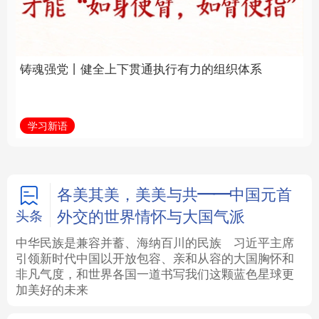
通执行有力的组织体系
福一脉相承
法律
中央文件
金融
汽车
学习新语
学习进行时
食品
人居
信息化
数字经济
学术中国
乡村振兴
银龄
溯源中国
各美其美，美美与共——中国元首
外交的世界情怀与大国气派
头条
城市
旅游
能源
会展
中华民族是兼容并蓄、海纳百川的民族
习近平主席
引领新时代中国以开放包容、亲和从容的大国胸怀和
彩票
娱乐
时尚
悦读
非凡气度，和世界各国一道书写我们这颗蓝色星球更
加美好的未来
公益
一带一路
亚太网
上市公司
文化产业
地方频道