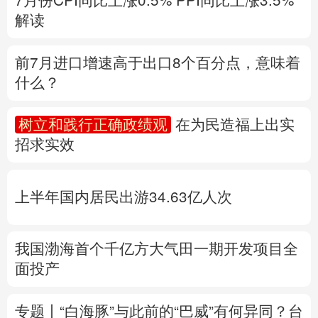
多语种频道
树立和践行正确政绩观
在为民造福上出实
招求实效
English
Español
Français
عربى
Русский язык
日本語
한국어
上半年国内居民出游34.63亿人次
Deutsch
Português
我国渤海首个千亿方大气田一期开发项目全
面投产
专题丨
“白海豚”与此前的“巴威”有何异同？
台
风红色预警发布
风暴潮和海浪双红警报
地
质灾害橙警
福建防台风应急响应提升至二级
上海针对多