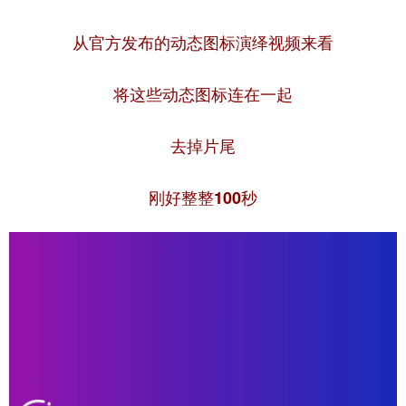
山东
河南
湖北
湖南
从官方发布的动态图标演绎视频来看
广东
广西
海南
重庆
四川
贵州
云南
西藏
将这些动态图标连在一起
陕西
甘肃
青海
宁夏
去掉片尾
新疆
内蒙古
黑龙江
刚好整整100秒
多语种频道
English
Español
Français
عربى
Русский язык
日本語
한국어
Deutsch
Português