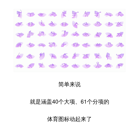
学术中国
乡村振兴
银龄
溯源中国
城市
旅游
能源
会展
彩票
娱乐
时尚
悦读
公益
一带一路
亚太网
上市公司
文化产业
简单来说
地方频道
就是涵盖40个大项、61个分项的
北京
天津
河北
山西
辽宁
吉林
上海
江苏
体育图标动起来了
浙江
安徽
福建
江西