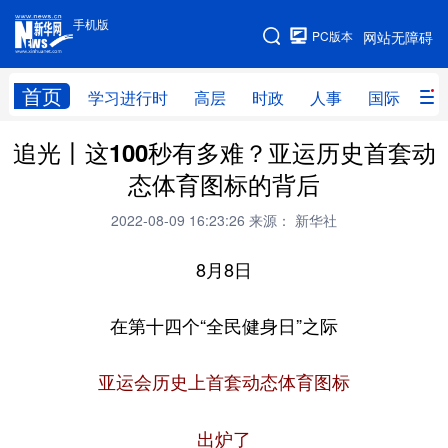
手机版
手机版
PC版本
网站无障碍
网站地图
首页
学习进行时
高层
时政
人事
国际
财
追光丨这100秒有多难？亚运历史首套动
学习进行时
高层
时政
人事
态体育图标的背后
国际
财经
网评
港澳
2022-08-09 16:23:26
来源： 新华社
台湾
思客智库
全球连线
教育
8月8日
科技
科创
量子
体育
文化
书画
健康
军事
在第十四个“全民健身日”之际
访谈
视频
图片
政务
亚运会历史上首套动态体育图标
法律
中央文件
金融
汽车
出炉了
食品
人居
信息化
数字经济