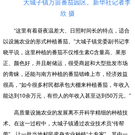
大城子镇万亩番茄园区。新华社记者李
山东
河南
湖北
湖南
欣 摄
广东
广西
海南
重庆
四川
贵州
云南
西藏
“这里有着昼夜温差大、日照时间长的特点，适合
陕西
甘肃
青海
宁夏
以设施农业的形式种植番茄。”大城子镇党委副书记李
晓平说，这里种植的番茄不仅维生素C含量高、果形
新疆
内蒙古
黑龙江
正、颜色好，并且耐储运，很受商超和大型批发市场
的青睐，还能与南方种植的番茄错峰上市，经济效益
多语种频道
很高，“如今很多村民都承包大棚来种植番茄，年收入
English
Español
Français
عربى
能达到10余万元，有些人的年收入甚至达到50万元。”
Русский язык
日本語
한국어
高质量设施农业的发展离不开科学精细的种植技
Deutsch
Português
术。在这一过程中，大城子镇通过农业技术员“传帮
带”，让一批当地村民变身农业种植“土专家”，其中一