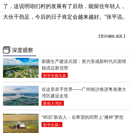
了，这说明咱们村的发展有了后劲，能留住年轻人，
大伙干劲足，今后的日子肯定会越来越好。”张平说。
【责任编辑:成岚 】
深度观察
新疆生产建设兵团：努力形成新时代兵团维
稳戍边新优势
新华全媒头条
在这里牵手世界——广州南沙推进粤港澳大
湾区建设走笔
聚焦大湾区
“95后”新农人：在希望的田野上“播种”梦想
新华全媒+