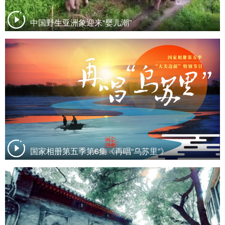
中国野生亚洲象迎来“婴儿潮”
国家相册第五季第6集《再唱“乌苏里”》