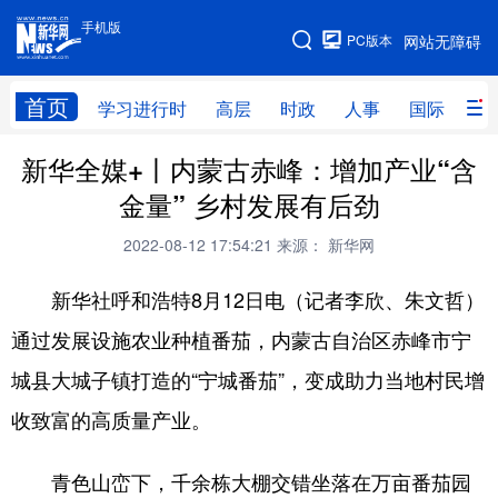
手机版
手机版
PC版本
网站无障碍
网站地图
首页
学习进行时
高层
时政
人事
国际
财
新华全媒+丨内蒙古赤峰：增加产业“含
学习进行时
高层
时政
人事
金量” 乡村发展有后劲
国际
财经
网评
港澳
2022-08-12 17:54:21
来源： 新华网
台湾
思客智库
全球连线
教育
新华社呼和浩特8月12日电（记者李欣、朱文哲）
科技
科创
量子
体育
通过发展设施农业种植番茄，内蒙古自治区赤峰市宁
文化
书画
健康
军事
城县大城子镇打造的“宁城番茄”，变成助力当地村民增
访谈
视频
图片
政务
收致富的高质量产业。
法律
中央文件
金融
汽车
青色山峦下，千余栋大棚交错坐落在万亩番茄园
食品
人居
信息化
数字经济