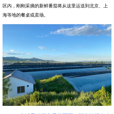
区内，刚刚采摘的新鲜番茄将从这里运送到北京、上
学术中国
乡村振兴
银龄
溯源中国
海等地的餐桌或卖场。
城市
旅游
能源
会展
彩票
娱乐
时尚
悦读
公益
一带一路
亚太网
上市公司
文化产业
地方频道
北京
天津
河北
山西
辽宁
吉林
上海
江苏
浙江
安徽
福建
江西