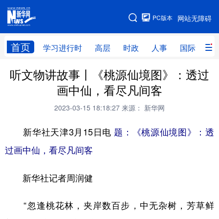
手机版
PC版本
网站无障碍
网站地图
首页
学习进行时
高层
时政
人事
国际
财
听文物讲故事丨《桃源仙境图》：透过
学习进行时
高层
时政
人事
画中仙，看尽凡间客
国际
财经
网评
港澳
2023-03-15 18:18:27
来源： 新华网
台湾
思客智库
全球连线
教育
新华社天津3月15日电
题：《桃源仙境图》：透
科技
科创
量子
体育
过画中仙，看尽凡间客
文化
书画
健康
军事
新华社记者周润健
访谈
视频
图片
政务
法律
中央文件
金融
汽车
“忽逢桃花林，夹岸数百步，中无杂树，芳草鲜
食品
人居
信息化
数字经济