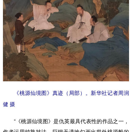
《桃源仙境图》真迹（局部）。新华社记者周润
健 摄
“《桃源仙境图》是仇英最具代表性的作品之一，
作者运用纯熟技法，巨细无遗地勾画出世外桃源般的