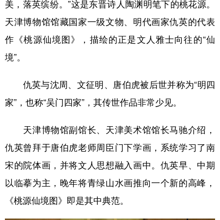
美，落英缤纷。”这是东晋诗人陶渊明笔下的桃花源。
学术中国
乡村振兴
银龄
溯源中国
天津博物馆馆藏国家一级文物、明代画家仇英的代表
作《桃源仙境图》，描绘的正是文人雅士向往的“仙
城市
旅游
能源
会展
境”。
彩票
娱乐
时尚
悦读
公益
一带一路
亚太网
上市公司
仇英与沈周、文征明、唐伯虎被后世并称为“明四
家”，也称“吴门四家”，其传世作品非常少见。
文化产业
天津博物馆副馆长、天津美术馆馆长马驰介绍，
地方频道
仇英曾拜于唐伯虎老师周臣门下学画，系统学习了南
北京
天津
河北
山西
宋的院体画，并将文人思想融入画中。仇英早、中期
以临摹为主，晚年将青绿山水画推向一个新的高峰，
辽宁
吉林
上海
江苏
《桃源仙境图》即是其中典范。
浙江
安徽
福建
江西