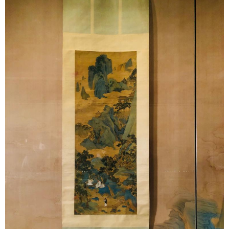
山东
河南
湖北
湖南
广东
广西
海南
重庆
四川
贵州
云南
西藏
陕西
甘肃
青海
宁夏
新疆
内蒙古
黑龙江
多语种频道
English
Español
Français
عربى
Русский язык
日本語
한국어
Deutsch
Português