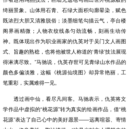
绮丽景象。山体用石青、石绿大面积勾廓晕染，赋色
既浓烈大胆又清雅脱俗；淡墨细笔勾描云气，亭台楼
阁界画精微；人物衣纹线条匀劲流畅，刻画生动传
神。既体现出作为职业画家的仇英对于吴门文人画图
式、旨趣的熟稔，也将他被世人称道的‘青绿’技法展现
得淋漓尽致。”马驰说，仇英存世可见青绿山水作品的
颜色多偏淡雅，这幅《桃源仙境图》却异常艳丽，工
笔重彩，实属难得一见。
透过画中仙，看尽凡间客。马驰表示，仇英将文
学作品中虚拟的“桃花源”转为真实的绘画作品，借“桃
花源”表达了自己心中的美好愿景——远离喧嚣、寄情