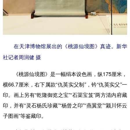
在天津博物馆展出的《桃源仙境图》真迹。新华
社记者周润健 摄
《桃源仙境图》是一幅绢本设色画，纵175厘米，
横66.7厘米，右下属款“仇英实父制”，钤“仇英实父”一
印。画上另有“乾隆御览之宝”“石渠宝笈”两方清内府藏
印，并有“灵石杨氏珍藏”“杨曾之印”“燕翼堂”“颍川怀云
子图画”等鉴藏印。