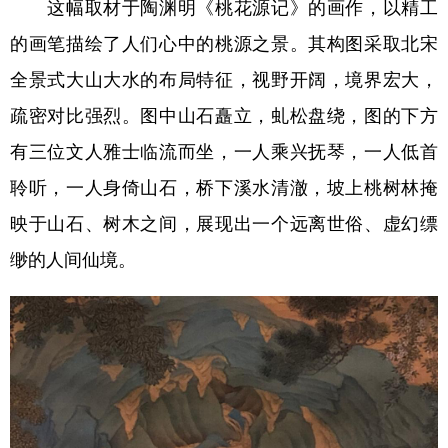
这幅取材于陶渊明《桃花源记》的画作，以精工
的画笔描绘了人们心中的桃源之景。其构图采取北宋
全景式大山大水的布局特征，视野开阔，境界宏大，
疏密对比强烈。图中山石矗立，虬松盘绕，图的下方
有三位文人雅士临流而坐，一人乘兴抚琴，一人低首
聆听，一人身倚山石，桥下溪水清澈，坡上桃树林掩
映于山石、树木之间，展现出一个远离世俗、虚幻缥
缈的人间仙境。