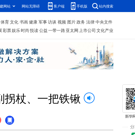
建网站
网站无障碍
客户端
手机版
站内搜索
体育
文化
书画
健康
军事
访谈
视频
图片
政务
法律
中央文件
展
彩票
娱乐
时尚
悦读
公益
一带一路
亚太网
上市公司
文化产业
副拐杖、一把铁锹