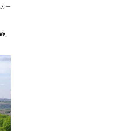
过一
静。