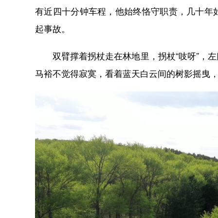
有近四十分钟车程，他始终恪守职责，几十年
起事故。
双臂撑着拐杖走在林地里，拐杖“吱呀”，左
马裕不觉得寂寞，看着蓝天白云间的树影摇曳