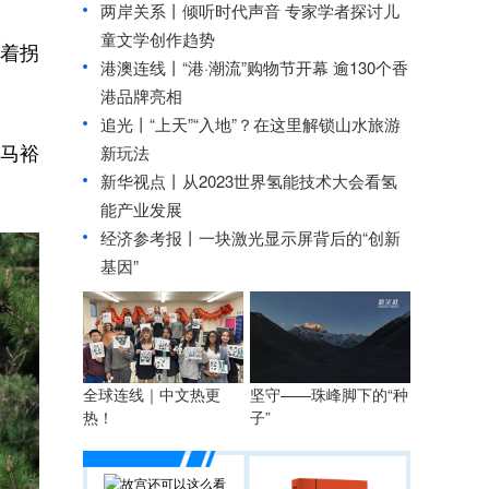
两岸关系丨
倾听时代声音 专家学者探讨儿
童文学创作趋势
着拐
港澳连线丨
“港·潮流”购物节开幕 逾130个香
港品牌亮相
追光丨
“上天”“入地”？在这里解锁山水旅游
”马裕
新玩法
新华视点丨
从2023世界氢能技术大会看氢
能产业发展
经济参考报丨
一块激光显示屏背后的“创新
基因”
全球连线｜中文热更
坚守——珠峰脚下的“种
热！
子”