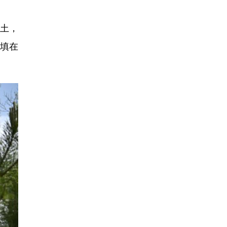
土，
；填在