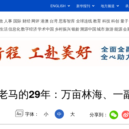
ENGLISH
新华报刊
地方频道
承
政
人事
国际
财经
网评
港澳
台湾
思客智库
全球连线
教育
科技
科创
量子
生活
信息化
数字经济
学术中国
乡村振兴
银龄
溯源中国
城市
旅游
能源
会
老马的29年：万亩林海、一
字体：
小
中
大
分享到：