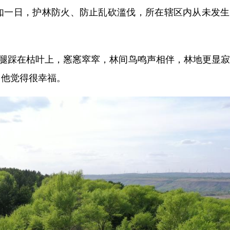
如一日，护林防火、防止乱砍滥伐，所在辖区内从未发生
腿踩在枯叶上，窸窸窣窣，林间鸟鸣声相伴，林地更显寂
，他觉得很幸福。