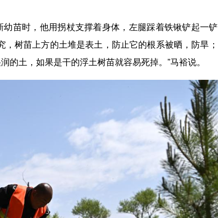
幼苗时，他用拐杖支撑着身体，左腿踩着铁锹铲起一铲
讲究，树苗上方的土堆是表土，防止它的根系被晒，防旱
润的土，如果是干的浮土树苗就容易死掉。”马裕说。