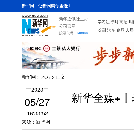
新华通讯社主办
学习进行时
高层
时
公司官网
金融
汽车
食品
人居
股票代码：
603888
新华网
>
地方
> 正文
2023
新华全媒+丨
05/27
16:33:52
来源：新华网