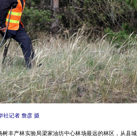
社记者 詹彦 摄
树丰产林实验局梁家油坊中心林场最远的林区，从县城