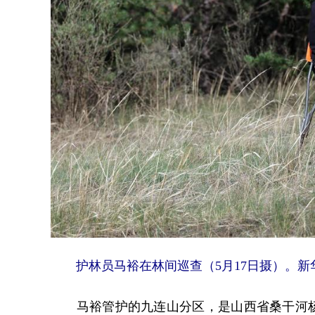
护林员马裕在林间巡查（5月17日摄）。新华
马裕管护的九连山分区，是山西省桑干河杨