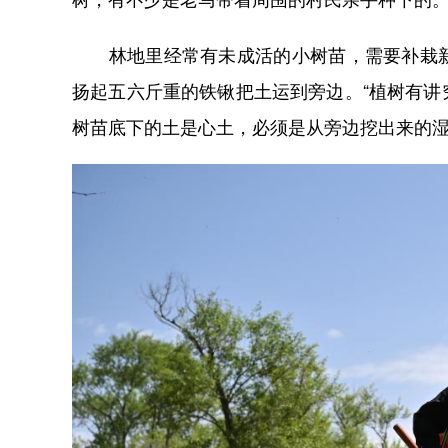
林地里经常有未成活的小树苗，需要补栽新
扬起五六斤重的铁锹把土运到旁边。“植树有
树苗底下的土是心土，必须是从旁边挖出来的湿