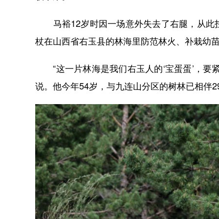
马裕12岁时因一场意外失去了右腿，从此拄
杖在山西省右玉县的林海里防范林火、补栽幼
“这一片林海是我们右玉人的‘宝蛋蛋’，要
说。他今年54岁，与九连山分区的树林已相伴2