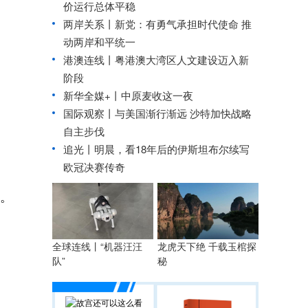
价运行总体平稳
两岸关系丨
新党：有勇气承担时代使命 推
动两岸和平统一
港澳连线丨
粤港澳大湾区人文建设迈入新
阶段
新华全媒+丨
中原麦收这一夜
国际观察丨
与美国渐行渐远 沙特加快战略
自主步伐
追光丨
明晨，看18年后的伊斯坦布尔续写
欧冠决赛传奇
园。
全球连线丨“机器汪汪
龙虎天下绝 千载玉棺探
队”
秘