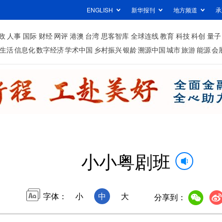
ENGLISH
新华报刊
地方频道
承
政
人事
国际
财经
网评
港澳
台湾
思客智库
全球连线
教育
科技
科创
量子
生活
信息化
数字经济
学术中国
乡村振兴
银龄
溯源中国
城市
旅游
能源
会
小小粤剧班
字体：
小
中
大
分享到：