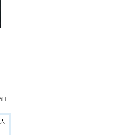
阳 】
人