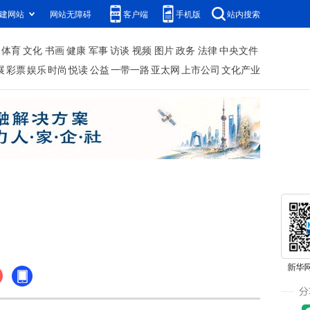
建网站
网站无障碍
客户端
手机版
站内搜索
体育
文化
书画
健康
军事
访谈
视频
图片
政务
法律
中央文件
展
彩票
娱乐
时尚
悦读
公益
一带一路
亚太网
上市公司
文化产业