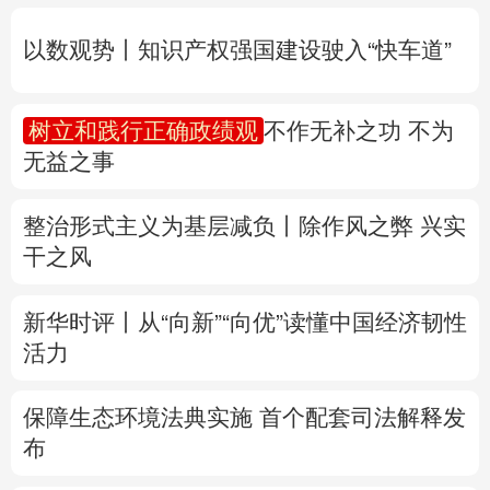
无益之事
多语种频道
整治形式主义为基层减负丨除作风之弊 兴实
English
Español
Français
عربى
干之风
Русский язык
日本語
한국어
新华时评丨从“向新”“向优”读懂中国经济韧性
Deutsch
Português
活力
保障生态环境法典实施 首个配套司法解释发
布
专题丨
防大汛、防强台风 多省份关键期这样
做