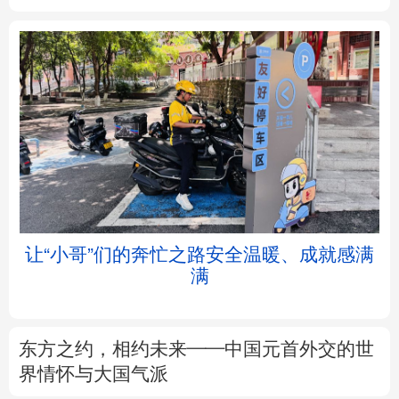
北京
天津
河北
山西
辽宁
吉林
上海
江苏
浙江
安徽
福建
江西
让“小哥”们的奔忙之路安全温暖、成就感满
满
山东
河南
湖北
湖南
广东
广西
海南
重庆
东方之约，相约未来——中国元首外交的世
四川
贵州
云南
西藏
界情怀与大国气派
陕西
甘肃
青海
宁夏
以数观势丨知识产权强国建设驶入“快车道”
新疆
内蒙古
黑龙江
树立和践行正确政绩观
不作无补之功 不为