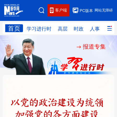
客户端
网站无障碍
PC版本
首页
网站地图
学习进行时
高层
时政
人事
国际
报道专集
学习进行时
高层
时政
人事
国际
财经
网评
港澳
台湾
思客智库
全球连线
教育
科技
科创
量子
体育
文化
书画
健康
军事
铸魂强党丨以党的政治
“作为千年古都，要把传
访谈
视频
图片
政务