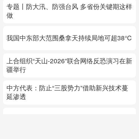
我国中东部大范围桑拿天持续局地可超38℃
上合组织“天山-2026”联合网络反恐演习在新
疆举行
中方代表：防止“三股势力”借助新兴技术蔓
延渗透
热点问答丨胡塞武装连续袭船 沙特作何应对
专题丨
伊朗与阿曼就霍尔木兹海峡拟定航道
坐标达成一致
海峡现有两条航道将关闭