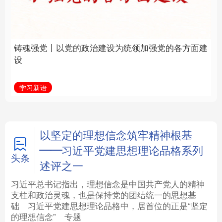
建设为统领加强党的各
统和现代有机融合在一
方面建设
起”
法律
中央文件
金融
汽车
学习新语
近镜头
食品
人居
信息化
数字经济
学术中国
乡村振兴
银龄
溯源中国
以坚定的理想信念筑牢精神根基
——习近平党建思想理论品格系列
城市
旅游
能源
会展
头条
述评之一
彩票
娱乐
时尚
悦读
习近平总书记指出，理想信念是中国共产党人的精神
支柱和政治灵魂，也是保持党的团结统一的思想基
础
习近平
党建思想理论品格中，居首位的正是“坚定
公益
一带一路
亚太网
上市公司
的理想信念”
专题
文化产业
地方频道