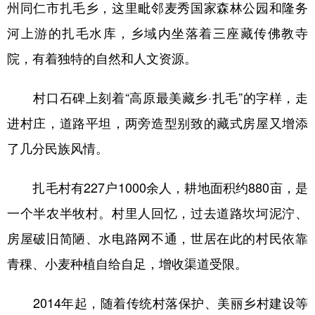
山东
河南
湖北
湖南
州同仁市扎毛乡，这里毗邻麦秀国家森林公园和隆务
河上游的扎毛水库，乡域内坐落着三座藏传佛教寺
广东
广西
海南
重庆
院，有着独特的自然和人文资源。
四川
贵州
云南
西藏
陕西
甘肃
青海
宁夏
村口石碑上刻着“高原最美藏乡·扎毛”的字样，走
进村庄，道路平坦，两旁造型别致的藏式房屋又增添
新疆
内蒙古
黑龙江
了几分民族风情。
多语种频道
扎毛村有227户1000余人，耕地面积约880亩，是
English
Español
Français
عربى
一个半农半牧村。村里人回忆，过去道路坎坷泥泞、
房屋破旧简陋、水电路网不通，世居在此的村民依靠
Русский язык
日本語
한국어
青稞、小麦种植自给自足，增收渠道受限。
Deutsch
Português
2014年起，随着传统村落保护、美丽乡村建设等