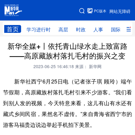
手机版
PC版本
网站无障碍
网站地图
首页
学习进行时
高层
时政
人事
国际
财
新华全媒+丨依托青山绿水走上致富路
学习进行时
高层
时政
人事
——高原藏族村落扎毛村的振兴之变
国际
财经
网评
港澳
2023-06-25 16:46:18
来源： 新华网
台湾
思客智库
全球连线
教育
新华社西宁6月25日电（记者张子琪 顾玲）端午
科技
科创
量子
体育
节假期，高原藏族村落扎毛村引来不少游客。“我们看
文化
书画
健康
军事
到别人发的视频，今天特意来看，这儿有山有水还有
访谈
视频
图片
政务
藏式乡间民宿，果然名不虚传。”来自青海省西宁市的
法律
中央文件
金融
汽车
游客马福贵边说边举起手机拍下美景。
食品
人居
信息化
数字经济