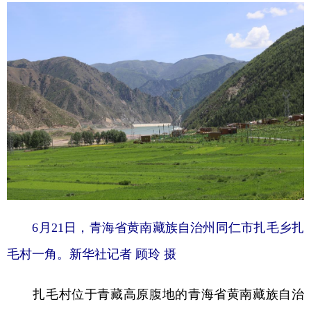
学术中国
乡村振兴
银龄
溯源中国
城市
旅游
能源
会展
彩票
娱乐
时尚
悦读
公益
一带一路
亚太网
上市公司
文化产业
地方频道
北京
天津
河北
山西
6月21日，青海省黄南藏族自治州同仁市扎毛乡扎
毛村一角。新华社记者 顾玲 摄
辽宁
吉林
上海
江苏
浙江
安徽
福建
江西
扎毛村位于青藏高原腹地的青海省黄南藏族自治