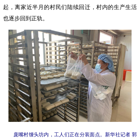
起，离家近半月的村民们陆续回迁，村内的生产生活
学术中国
乡村振兴
银龄
溯源中国
也逐步回到正轨。
城市
旅游
能源
会展
彩票
娱乐
时尚
悦读
公益
一带一路
亚太网
上市公司
文化产业
地方频道
北京
天津
河北
山西
辽宁
吉林
上海
江苏
浙江
安徽
福建
江西
庞嘴村馒头坊内，工人们正在分装面点。新华社记者 郭