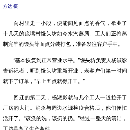
山东
河南
湖北
湖南
方达 摄
广东
广西
海南
重庆
向村里走一小段，便能闻见面点的香气，歇业了
四川
贵州
云南
西藏
十几天的庞嘴村馒头坊如今水汽蒸腾。工人们正将蒸
陕西
甘肃
青海
宁夏
制完毕的馒头等面点分装打包，准备发往客户手中。
新疆
内蒙古
黑龙江
“基本恢复到正常营业水平。”馒头坊负责人杨淑影
告诉记者，听到馒头坊重新开业，老客户们第一时间
多语种频道
就下了订单，“早上五点就得开工。”
English
Español
Français
عربى
回迁的第二天，杨淑影就与几个工人一道拉开了
Русский язык
日本語
한국어
厂房的大门。消杀与周边水源检疫合格后，他们便忙
Deutsch
Português
活开了。“该洗的洗，该扔的扔。”经过一整天的清洁，
工坊具备了生产条件。