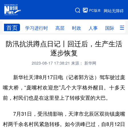
手机版
PC版本
网站无障碍
网站地图
首页
学习进行时
高层
时政
人事
国际
财
防汛抗洪蹲点日记丨回迁后，生产生活
学习进行时
高层
时政
人事
逐步恢复
国际
财经
网评
港澳
2023-08-17 17:38:21
来源： 新华网
台湾
思客智库
全球连线
教育
新华社天津8月17日电（记者郭方达）驾车驶过庞
科技
科创
量子
体育
嘴大桥，“庞嘴村欢迎您”几个大字格外醒目。十多天
文化
书画
健康
军事
前，村民们也是在这里登上了转移安置的大巴。
访谈
视频
图片
政务
7月31日，受汛情影响，天津市北辰区双街镇庞嘴
法律
中央文件
金融
汽车
村两千余名村民紧急转移。如今洪峰已过，自8月12日
食品
人居
信息化
数字经济