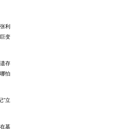
孙张利
的巨变
遗存
，哪怕
”立
，在墓