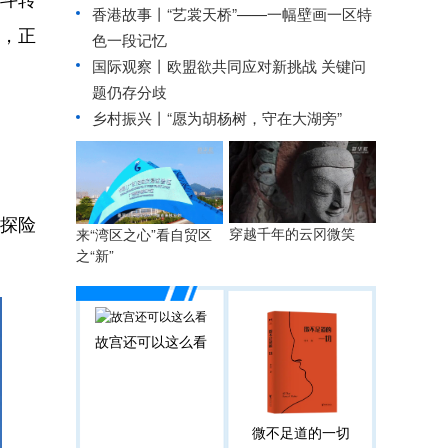
香港故事丨
“艺裳天桥”——一幅壁画一区特
，正
色一段记忆
国际观察丨
欧盟欲共同应对新挑战 关键问
题仍存分歧
乡村振兴丨
“愿为胡杨树，守在大湖旁”
探险
穿越千年的云冈微笑
来“湾区之心”看自贸区
之“新”
。
故宫还可以这么看
微不足道的一切