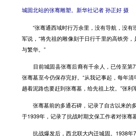
城固北站的张骞雕塑。新华社记者 孙正好 摄
“张骞通西域时行万余里，没有导航，没有现
军说，“将先祖的雕像刻于日行千里的高铁旁
与繁华。”
目前城固县张骞后裔有千余人，已传至第73
张骞墓至今仍保存完好。“从我记事起，每年
趟着泥路也要赶到张骞墓，给先祖上坟。”张利
张骞墓前的多通石碑，记录了自古以来的多次
于1939年，记录了抗战时期文保工作者对张
抗战爆发后，西北联大内迁城固。1938年