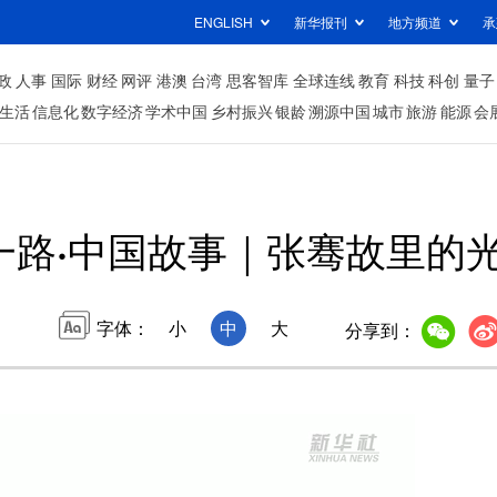
ENGLISH
新华报刊
地方频道
承
政
人事
国际
财经
网评
港澳
台湾
思客智库
全球连线
教育
科技
科创
量子
生活
信息化
数字经济
学术中国
乡村振兴
银龄
溯源中国
城市
旅游
能源
会
一路·中国故事｜张骞故里的
字体：
小
中
大
分享到：