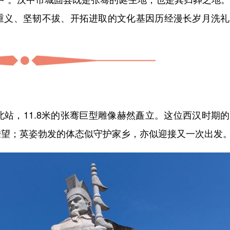
重义、坚韧不拔、开拓进取的文化基因历经漫长岁月洗礼
，11.8米的张骞巨型雕像赫然矗立。这位西汉时期的
瞻望；英姿勃发的体态似守护家乡，亦似迎接又一次出发