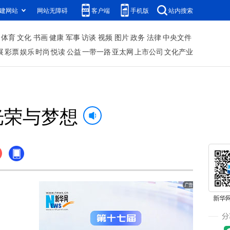
建网站
网站无障碍
客户端
手机版
站内搜索
体育
文化
书画
健康
军事
访谈
视频
图片
政务
法律
中央文件
展
彩票
娱乐
时尚
悦读
公益
一带一路
亚太网
上市公司
文化产业
光荣与梦想