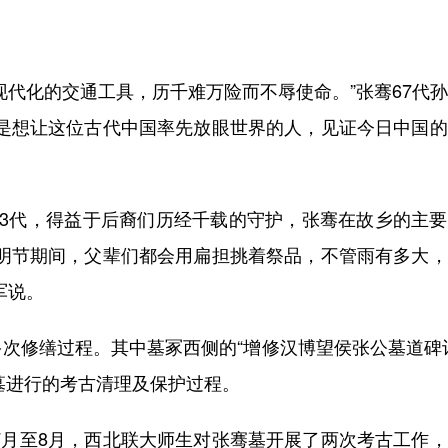
代化的交通工具，历千难万险而不辱使命。”张骞67代
，是想让这位古代中国率先放眼世界的人，见证今日中国
代，得益于后裔们历经千载的守护，张骞在故乡的主要
清明节期间，父辈们都会用扁担挑着祭品，不管雨有多大
军说。
修缮过程。其中墓冢西侧的“增修汉博望侯张公墓道碑记
骞墓进行的考古清理及保护过程。
7月至8月，西北联大师生对张骞墓开展了两次考古工作