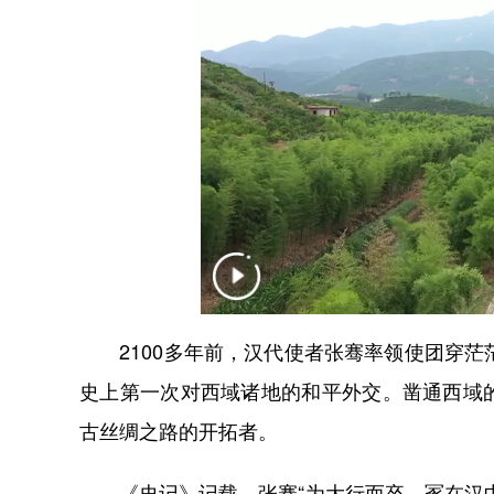
2100多年前，汉代使者张骞率领使团穿茫
史上第一次对西域诸地的和平外交。凿通西域
古丝绸之路的开拓者。
《史记》记载，张骞“为大行而卒，冢在汉中