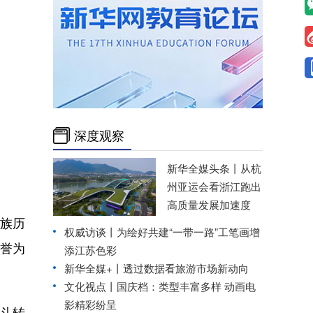
深度观察
新华全媒头条丨
从杭
州亚运会看浙江跑出
高质量发展加速度
民族历
权威访谈丨
为绘好共建“一带一路”工笔画增
誉为
添江苏色彩
新华全媒+丨
透过数据看旅游市场新动向
文化视点丨国庆档：类型丰富多样 动画电
影精彩纷呈
斗转