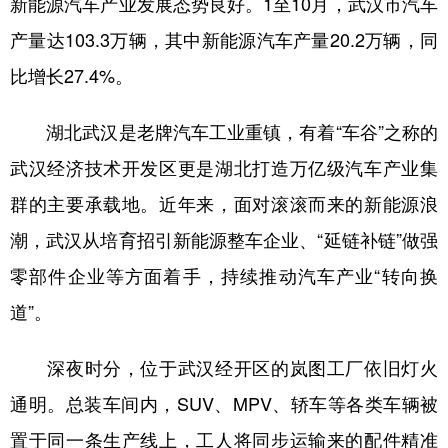
新能源汽车产业发展态势良好。1至10月，武汉市汽车
产量达103.3万辆，其中新能源汽车产量20.2万辆，同
学术中国
乡村振兴
银龄
溯源中国
比增长27.4%。
城市
旅游
能源
会展
彩票
娱乐
时尚
悦读
湖北武汉是老牌汽车工业重镇，有着“车谷”之称的
公益
一带一路
亚太网
上市公司
武汉经济技术开发区更是湖北打造万亿级汽车产业集
群的主要承载地。近年来，面对滚滚而来的新能源浪
文化产业
潮，武汉从培育招引新能源整车企业、“延链补链”做强
零部件企业等方面着手，持续推动汽车产业“转向换
地方频道
道”。
北京
天津
河北
山西
深夜时分，位于武汉经开区的岚图工厂依旧灯火
辽宁
吉林
上海
江苏
通明。总装车间内，SUV、MPV、轿车等各类车辆被
浙江
安徽
福建
江西
置于同一条生产线上，工人将同步运输来的配件精准