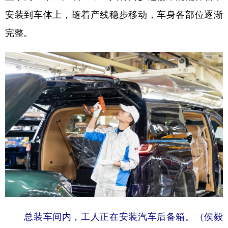
山东
河南
湖北
湖南
安装到车体上，随着产线稳步移动，车身各部位逐渐
广东
广西
海南
重庆
完整。
四川
贵州
云南
西藏
陕西
甘肃
青海
宁夏
新疆
内蒙古
黑龙江
多语种频道
English
Español
Français
عربى
Русский язык
日本語
한국어
Deutsch
Português
总装车间内，工人正在安装汽车后备箱。（侯毅