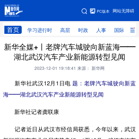
手机版
网站无障碍
PC版本
网站地图
首页
学习进行时
高层
时政
人事
国际
财
新华全媒+丨老牌汽车城驶向新蓝海——
学习进行时
高层
时政
人事
湖北武汉汽车产业新能源转型见闻
国际
财经
网评
港澳
2023-12-01 19:18:41
来源： 新华网
台湾
思客智库
全球连线
教育
新华社武汉12月1日电
题：老牌汽车城驶向新蓝
科技
科创
量子
体育
海——湖北武汉汽车产业新能源转型见闻
文化
书画
健康
军事
新华社记者龚联康
访谈
视频
图片
政务
法律
中央文件
金融
汽车
记者近日从武汉市经信局获悉，今年以来，武汉
食品
人居
信息化
数字经济