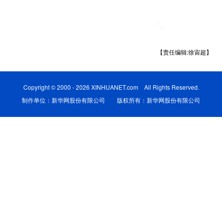
学术中国
乡村振兴
银龄
溯源中国
城市
旅游
能源
会展
【责任编辑:徐宙超】
彩票
娱乐
时尚
悦读
公益
一带一路
亚太网
上市公司
Copyright © 2000 - 2026 XINHUANET.com All Rights Reserved.
制作单位：新华网股份有限公司 版权所有：新华网股份有限公司
文化产业
地方频道
北京
天津
河北
山西
辽宁
吉林
上海
江苏
浙江
安徽
福建
江西