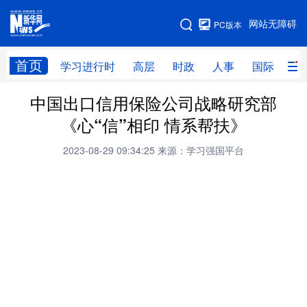
手机版
网站无障碍
PC版本
网站地图
首页
学习进行时
高层
时政
人事
国际
财
中国出口信用保险公司战略研究部
学习进行时
高层
时政
人事
《心“信”相印 情系帮扶》
国际
财经
网评
港澳
2023-08-29 09:34:25
来源：学习强国平台
台湾
思客智库
全球连线
教育
科技
科创
量子
体育
文化
书画
健康
军事
访谈
视频
图片
政务
法律
中央文件
金融
汽车
食品
人居
信息化
数字经济