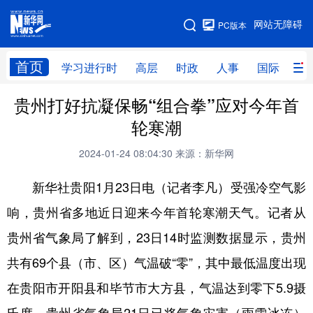
手机版
网站无障碍
PC版本
网站地图
首页
学习进行时
高层
时政
人事
国际
财
贵州打好抗凝保畅“组合拳”应对今年首
学习进行时
高层
时政
人事
轮寒潮
国际
财经
网评
港澳
2024-01-24 08:04:30
来源：新华网
台湾
思客智库
全球连线
教育
新华社贵阳1月23日电（记者李凡）受强冷空气影
科技
科创
量子
体育
响，贵州省多地近日迎来今年首轮寒潮天气。记者从
文化
书画
健康
军事
贵州省气象局了解到，23日14时监测数据显示，贵州
访谈
视频
图片
政务
共有69个县（市、区）气温破“零”，其中最低温度出现
法律
中央文件
金融
汽车
在贵阳市开阳县和毕节市大方县，气温达到零下5.9摄
食品
人居
信息化
数字经济