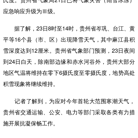
氏度。贵州省气象局21日已将气象灾害（雨雪冰冻）
应急响应升级为Ⅲ级。
学术中国
乡村振兴
银龄
溯源中国
城市
旅游
能源
会展
据了解，23日8时至14时，贵州省岑巩、台江、黄
彩票
娱乐
时尚
悦读
平等16个县（市、区）出现降雪天气，其中麻江县积
雪深度达到12厘米。贵州省气象部门预测，23日夜间
公益
一带一路
亚太网
上市公司
到24日白天，除南部边缘和赤水河谷外，贵州大部分
文化产业
地区气温将维持在零下6摄氏度至零摄氏度，地势高处
积雪现象将继续维持。
地方频道
记者了解到，为应对今年首轮大范围寒潮天气，
北京
天津
河北
山西
贵州省交通运输、公安、电力等部门采取各类有力措
辽宁
吉林
上海
江苏
施开展抗凝保畅工作。
浙江
安徽
福建
江西