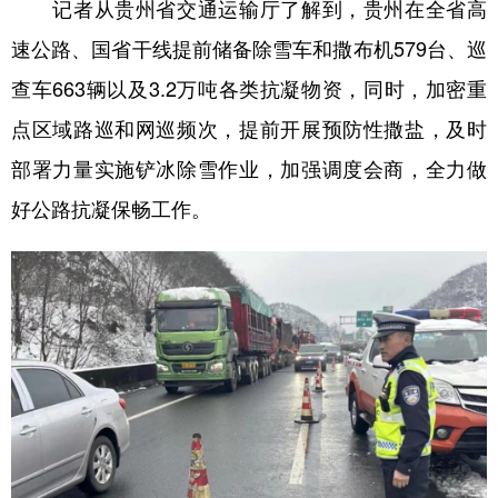
山东
河南
湖北
湖南
记者从贵州省交通运输厅了解到，贵州在全省高
速公路、国省干线提前储备除雪车和撒布机579台、巡
广东
广西
海南
重庆
查车663辆以及3.2万吨各类抗凝物资，同时，加密重
四川
贵州
云南
西藏
点区域路巡和网巡频次，提前开展预防性撒盐，及时
陕西
甘肃
青海
宁夏
部署力量实施铲冰除雪作业，加强调度会商，全力做
新疆
内蒙古
黑龙江
好公路抗凝保畅工作。
多语种频道
English
Español
Français
عربى
Русский язык
日本語
한국어
Deutsch
Português