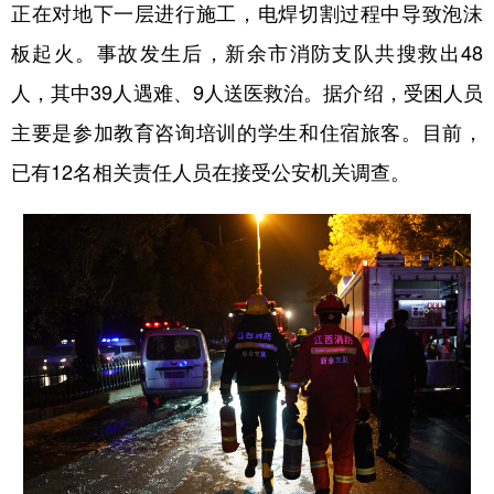
山东
河南
湖北
湖南
正在对地下一层进行施工，电焊切割过程中导致泡沫
板起火。事故发生后，新余市消防支队共搜救出48
广东
广西
海南
重庆
人，其中39人遇难、9人送医救治。据介绍，受困人员
四川
贵州
云南
西藏
主要是参加教育咨询培训的学生和住宿旅客。目前，
陕西
甘肃
青海
宁夏
已有12名相关责任人员在接受公安机关调查。
新疆
内蒙古
黑龙江
多语种频道
English
Español
Français
عربى
Русский язык
日本語
한국어
Deutsch
Português