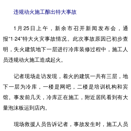
违规动火施工酿出特大事故
学术中国
乡村振兴
银龄
溯源中国
城市
旅游
能源
会展
1月25日上午，新余市召开新闻发布会，通
彩票
娱乐
时尚
悦读
报“1·24”特大火灾事故情况。此次事故原因已初步查
公益
一带一路
亚太网
上市公司
明，失火建筑地下一层进行冷库装修过程中，施工人
员违规动火施工造成起火。
文化产业
记者现场走访发现，着火的建筑一共有三层，地
地方频道
下一层为冷库，一楼是网吧，二楼是培训机构和宾
北京
天津
河北
山西
馆。事发前几天，冷库正在施工，附近居民看到有大
量泡沫板运到店内。
辽宁
吉林
上海
江苏
浙江
安徽
福建
江西
现场救援人员告诉记者，事故发生时，施工人员