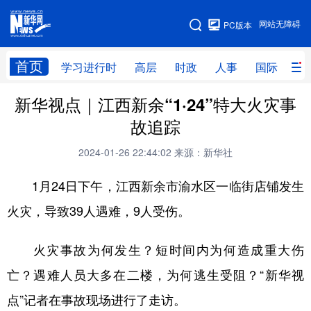
手机版
网站无障碍
PC版本
网站地图
首页
学习进行时
高层
时政
人事
国际
财
新华视点｜江西新余“1·24”特大火灾事
学习进行时
高层
时政
人事
故追踪
国际
财经
网评
港澳
2024-01-26 22:44:02
来源：新华社
台湾
思客智库
全球连线
教育
1月24日下午，江西新余市渝水区一临街店铺发生
科技
科创
量子
体育
火灾，导致39人遇难，9人受伤。
文化
书画
健康
军事
火灾事故为何发生？短时间内为何造成重大伤
访谈
视频
图片
政务
亡？遇难人员大多在二楼，为何逃生受阻？“新华视
法律
中央文件
金融
汽车
点”记者在事故现场进行了走访。
食品
人居
信息化
数字经济