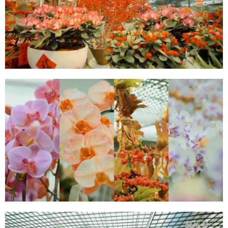
山东
河南
湖北
湖南
广东
广西
海南
重庆
四川
贵州
云南
西藏
陕西
甘肃
青海
宁夏
新疆
内蒙古
黑龙江
多语种频道
English
Español
Français
عربى
Русский язык
日本語
한국어
Deutsch
Português