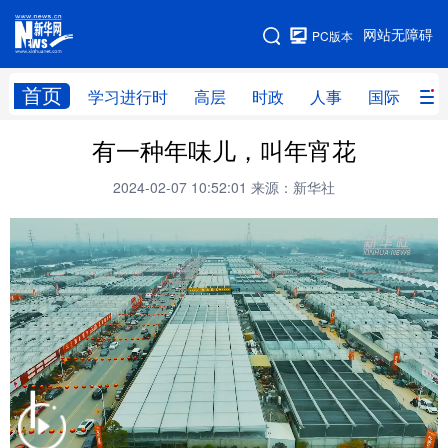
手机版
网站无障碍
PC版本
网站地图
首页
学习进行时
高层
时政
人事
国际
财
有一种年味儿，叫年宵花
学习进行时
高层
时政
人事
2024-02-07 10:52:01
来源：新华社
国际
财经
网评
港澳
台湾
思客智库
全球连线
教育
科技
科创
量子
体育
文化
书画
健康
军事
访谈
视频
图片
政务
法律
中央文件
金融
汽车
食品
人居
信息化
数字经济