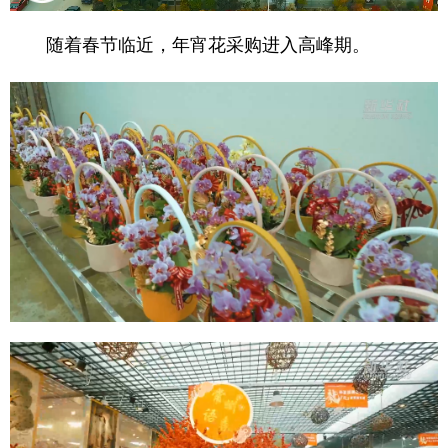
学术中国
乡村振兴
银龄
溯源中国
随着春节临近，年宵花采购进入高峰期。
城市
旅游
能源
会展
彩票
娱乐
时尚
悦读
公益
一带一路
亚太网
上市公司
文化产业
地方频道
北京
天津
河北
山西
辽宁
吉林
上海
江苏
浙江
安徽
福建
江西