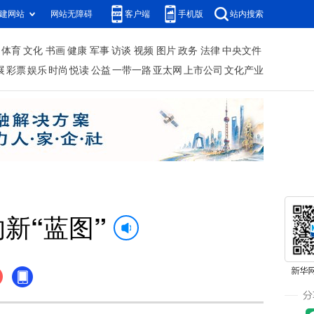
建网站
网站无障碍
客户端
手机版
站内搜索
体育
文化
书画
健康
军事
访谈
视频
图片
政务
法律
中央文件
展
彩票
娱乐
时尚
悦读
公益
一带一路
亚太网
上市公司
文化产业
的新“蓝图”