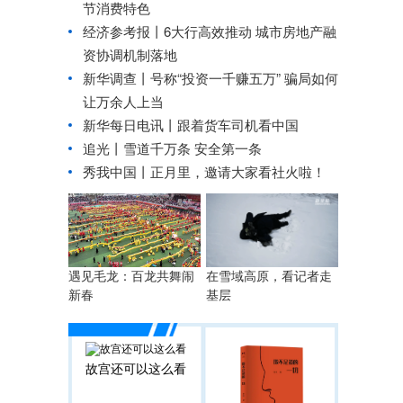
节消费特色
经济参考报丨
6大行高效推动 城市房地产融
资协调机制落地
新华调查丨
号称“投资一千赚五万” 骗局如何
让万余人上当
新华每日电讯丨
跟着货车司机看中国
追光丨雪道千万条 安全第一条
秀我中国丨
正月里，邀请大家看社火啦！
遇见毛龙：百龙共舞闹
在雪域高原，看记者走
新春
基层
故宫还可以这么看