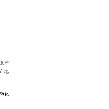
意产
城市地
转化