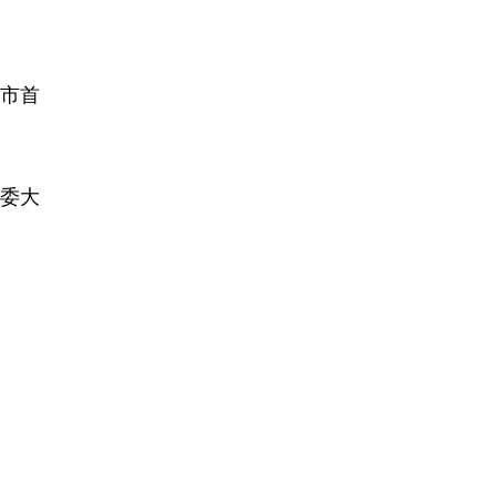
津市首
委大