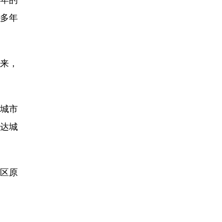
多年
来，
城市
泰达城
区原