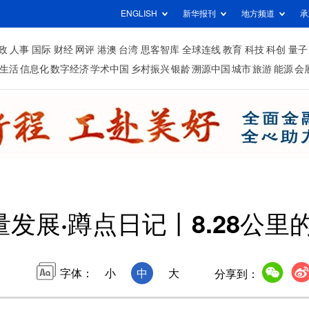
ENGLISH
新华报刊
地方频道
承
政
人事
国际
财经
网评
港澳
台湾
思客智库
全球连线
教育
科技
科创
量子
生活
信息化
数字经济
学术中国
乡村振兴
银龄
溯源中国
城市
旅游
能源
会
发展·蹲点日记丨8.28公里
字体：
小
中
大
分享到：