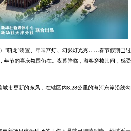
）“萌龙”装置、年味宫灯、幻影灯光秀……春节假期已
内，年节的喜庆氛围仍在。夜幕降临，游客穿梭其间，感
市更新的东风，在辖区内8.28公里的海河东岸沿线勾
更新项目建设现场的工作人员就已陆续到岗。经过近一