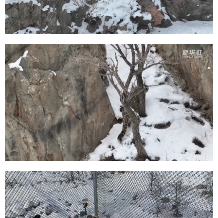
山东
河南
湖北
湖南
广东
广西
海南
重庆
四川
贵州
云南
西藏
陕西
甘肃
青海
宁夏
新疆
内蒙古
黑龙江
多语种频道
English
Español
Français
عربى
Русский язык
日本語
한국어
Deutsch
Português