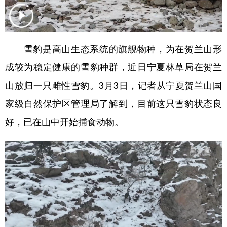
学术中国
乡村振兴
银龄
溯源中国
城市
旅游
能源
会展
雪豹是高山生态系统的旗舰物种，为在贺兰山形
彩票
娱乐
时尚
悦读
成较为稳定健康的雪豹种群，近日宁夏林草局在贺兰
公益
一带一路
亚太网
上市公司
山放归一只雌性雪豹。3月3日，记者从宁夏贺兰山国
家级自然保护区管理局了解到，目前这只雪豹状态良
文化产业
好，已在山中开始捕食动物。
地方频道
北京
天津
河北
山西
辽宁
吉林
上海
江苏
浙江
安徽
福建
江西