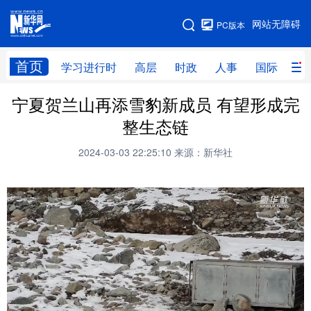
手机版
网站无障碍
PC版本
网站地图
首页
学习进行时
高层
时政
人事
国际
财
宁夏贺兰山再添雪豹新成员 有望形成完
学习进行时
高层
时政
人事
整生态链
国际
财经
网评
港澳
2024-03-03 22:25:10
来源：新华社
台湾
思客智库
全球连线
教育
科技
科创
量子
体育
文化
书画
健康
军事
访谈
视频
图片
政务
法律
中央文件
金融
汽车
食品
人居
信息化
数字经济