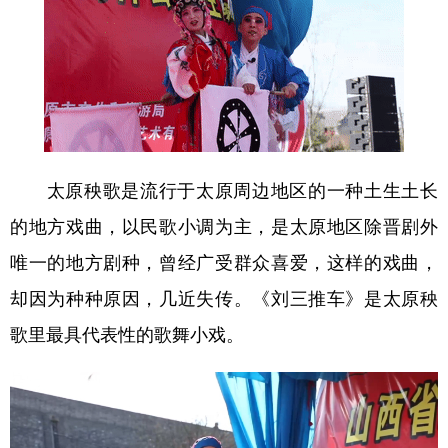
山东
河南
湖北
湖南
广东
广西
海南
重庆
四川
贵州
云南
西藏
陕西
甘肃
青海
宁夏
新疆
内蒙古
黑龙江
太原秧歌是流行于太原周边地区的一种土生土长
的地方戏曲，以民歌小调为主，是太原地区除晋剧外
多语种频道
唯一的地方剧种，曾经广受群众喜爱，这样的戏曲，
English
Español
Français
عربى
却因为种种原因，几近失传。《刘三推车》是太原秧
歌里最具代表性的歌舞小戏。
Русский язык
日本語
한국어
Deutsch
Português