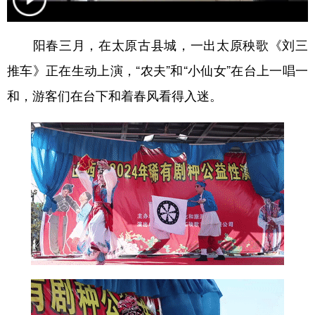
学术中国
乡村振兴
银龄
溯源中国
阳春三月，在太原古县城，一出太原秧歌《刘三
城市
旅游
能源
会展
推车》正在生动上演，“农夫”和“小仙女”在台上一唱一
彩票
娱乐
时尚
悦读
和，游客们在台下和着春风看得入迷。
公益
一带一路
亚太网
上市公司
文化产业
地方频道
北京
天津
河北
山西
辽宁
吉林
上海
江苏
浙江
安徽
福建
江西