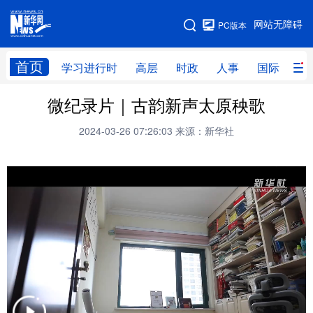
手机版
网站无障碍
PC版本
网站地图
首页
学习进行时
高层
时政
人事
国际
财
微纪录片｜古韵新声太原秧歌
学习进行时
高层
时政
人事
2024-03-26 07:26:03
来源：新华社
国际
财经
网评
港澳
台湾
思客智库
全球连线
教育
科技
科创
量子
体育
文化
书画
健康
军事
访谈
视频
图片
政务
法律
中央文件
金融
汽车
食品
人居
信息化
数字经济