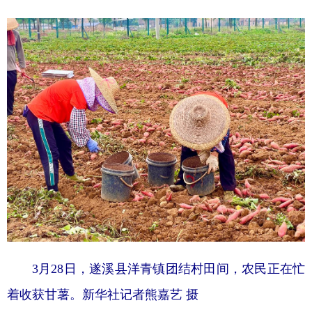
3月28日，遂溪县洋青镇团结村田间，农民正在忙
着收获甘薯。新华社记者熊嘉艺 摄