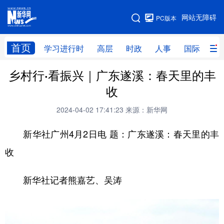
手机版
网站无障碍
PC版本
网站地图
首页
学习进行时
高层
时政
人事
国际
财
乡村行·看振兴｜广东遂溪：春天里的丰
学习进行时
高层
时政
人事
收
国际
财经
网评
港澳
2024-04-02 17:41:23
来源：新华网
台湾
思客智库
全球连线
教育
新华社广州4月2日电 题：广东遂溪：春天里的丰
科技
科创
量子
体育
收
文化
书画
健康
军事
新华社记者熊嘉艺、吴涛
访谈
视频
图片
政务
法律
中央文件
金融
汽车
食品
人居
信息化
数字经济