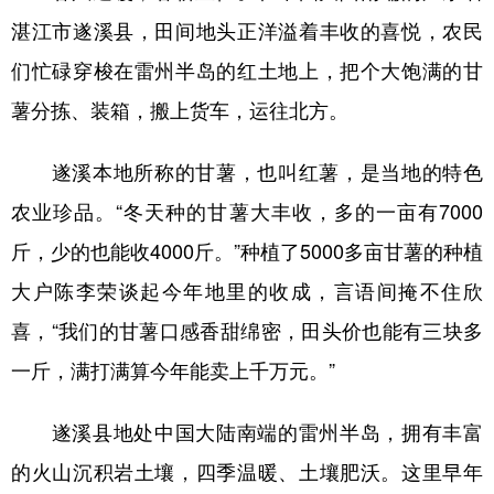
山东
河南
湖北
湖南
湛江市遂溪县，田间地头正洋溢着丰收的喜悦，农民
广东
广西
海南
重庆
们忙碌穿梭在雷州半岛的红土地上，把个大饱满的甘
四川
贵州
云南
西藏
薯分拣、装箱，搬上货车，运往北方。
陕西
甘肃
青海
宁夏
遂溪本地所称的甘薯，也叫红薯，是当地的特色
新疆
内蒙古
黑龙江
农业珍品。“冬天种的甘薯大丰收，多的一亩有7000
斤，少的也能收4000斤。”种植了5000多亩甘薯的种植
多语种频道
大户陈李荣谈起今年地里的收成，言语间掩不住欣
English
Español
Français
عربى
喜，“我们的甘薯口感香甜绵密，田头价也能有三块多
Русский язык
日本語
한국어
一斤，满打满算今年能卖上千万元。”
Deutsch
Português
遂溪县地处中国大陆南端的雷州半岛，拥有丰富
的火山沉积岩土壤，四季温暖、土壤肥沃。这里早年