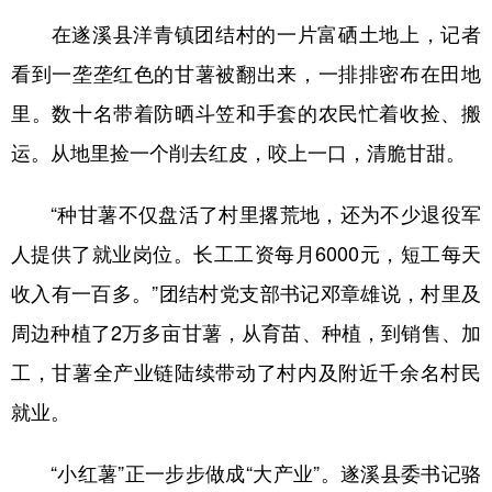
在遂溪县洋青镇团结村的一片富硒土地上，记者
看到一垄垄红色的甘薯被翻出来，一排排密布在田地
里。数十名带着防晒斗笠和手套的农民忙着收捡、搬
运。从地里捡一个削去红皮，咬上一口，清脆甘甜。
“种甘薯不仅盘活了村里撂荒地，还为不少退役军
人提供了就业岗位。长工工资每月6000元，短工每天
收入有一百多。”团结村党支部书记邓章雄说，村里及
周边种植了2万多亩甘薯，从育苗、种植，到销售、加
工，甘薯全产业链陆续带动了村内及附近千余名村民
就业。
“小红薯”正一步步做成“大产业”。遂溪县委书记骆