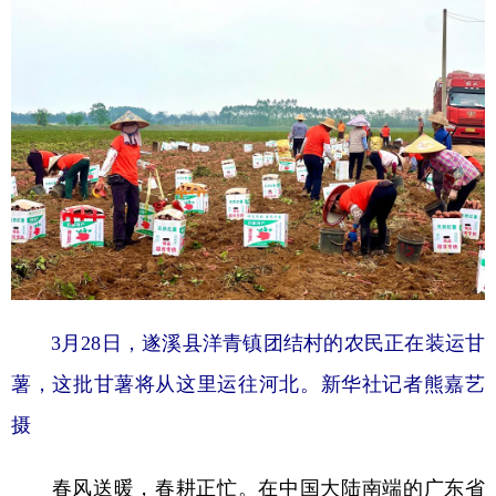
学术中国
乡村振兴
银龄
溯源中国
城市
旅游
能源
会展
彩票
娱乐
时尚
悦读
公益
一带一路
亚太网
上市公司
文化产业
地方频道
3月28日，遂溪县洋青镇团结村的农民正在装运甘
北京
天津
河北
山西
薯，这批甘薯将从这里运往河北。新华社记者熊嘉艺
辽宁
吉林
上海
江苏
摄
浙江
安徽
福建
江西
春风送暖，春耕正忙。在中国大陆南端的广东省