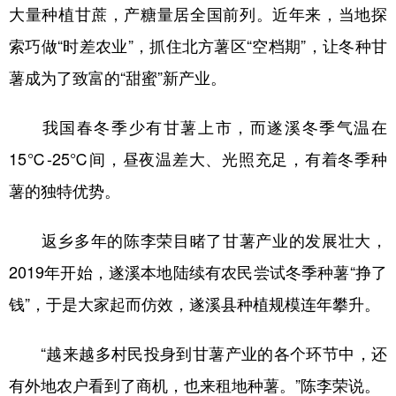
大量种植甘蔗，产糖量居全国前列。近年来，当地探
索巧做“时差农业”，抓住北方薯区“空档期”，让冬种甘
薯成为了致富的“甜蜜”新产业。
我国春冬季少有甘薯上市，而遂溪冬季气温在
15℃-25℃间，昼夜温差大、光照充足，有着冬季种
薯的独特优势。
返乡多年的陈李荣目睹了甘薯产业的发展壮大，
2019年开始，遂溪本地陆续有农民尝试冬季种薯“挣了
钱”，于是大家起而仿效，遂溪县种植规模连年攀升。
“越来越多村民投身到甘薯产业的各个环节中，还
有外地农户看到了商机，也来租地种薯。”陈李荣说。