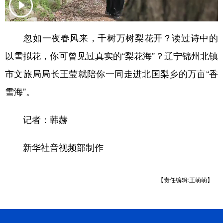
学术中国
乡村振兴
银龄
溯源中国
忽如一夜春风来，千树万树梨花开？读过诗中的
城市
旅游
能源
会展
以雪拟花，你可曾见过真实的“梨花海”？辽宁锦州北镇
彩票
娱乐
时尚
悦读
市文旅局局长王莹就陪你一同走进北国梨乡的万亩“香
公益
一带一路
亚太网
上市公司
雪海”。
文化产业
记者：韩赫
地方频道
新华社音视频部制作
北京
天津
河北
山西
【责任编辑:王萌萌】
辽宁
吉林
上海
江苏
浙江
安徽
福建
江西