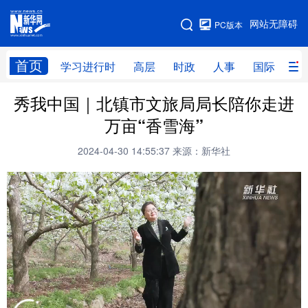
手机版
网站无障碍
PC版本
网站地图
首页
学习进行时
高层
时政
人事
国际
财
秀我中国｜北镇市文旅局局长陪你走进
学习进行时
高层
时政
人事
万亩“香雪海”
国际
财经
网评
港澳
2024-04-30 14:55:37
来源：新华社
台湾
思客智库
全球连线
教育
科技
科创
量子
体育
文化
书画
健康
军事
访谈
视频
图片
政务
法律
中央文件
金融
汽车
食品
人居
信息化
数字经济