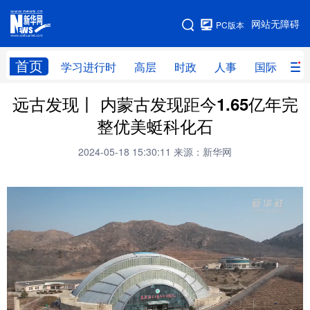
手机版
网站无障碍
PC版本
网站地图
首页
学习进行时
高层
时政
人事
国际
财
远古发现丨 内蒙古发现距今1.65亿年完
学习进行时
高层
时政
人事
整优美蜓科化石
国际
财经
网评
港澳
2024-05-18 15:30:11
来源：新华网
台湾
思客智库
全球连线
教育
科技
科创
量子
体育
文化
书画
健康
军事
访谈
视频
图片
政务
法律
中央文件
金融
汽车
食品
人居
信息化
数字经济