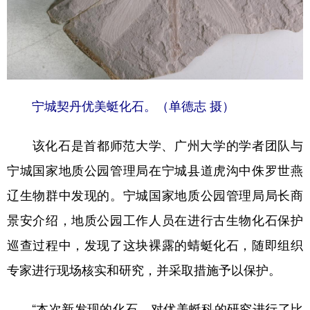
山东
河南
湖北
湖南
广东
广西
海南
重庆
四川
贵州
云南
西藏
陕西
甘肃
青海
宁夏
宁城契丹优美蜓化石。（单德志 摄）
新疆
内蒙古
黑龙江
该化石是首都师范大学、广州大学的学者团队与
宁城国家地质公园管理局在宁城县道虎沟中侏罗世燕
多语种频道
辽生物群中发现的。宁城国家地质公园管理局局长商
English
Español
Français
عربى
景安介绍，地质公园工作人员在进行古生物化石保护
Русский язык
日本語
한국어
巡查过程中，发现了这块裸露的蜻蜓化石，随即组织
Deutsch
Português
专家进行现场核实和研究，并采取措施予以保护。
“本次新发现的化石，对优美蜓科的研究进行了比