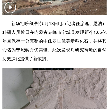
学术中国
乡村振兴
银龄
溯源中国
城市
旅游
能源
会展
新华社呼和浩特5月18日电（记者任彦逸、恩浩）
彩票
娱乐
时尚
悦读
科研人员近日在内蒙古赤峰市宁城县发现距今1.65亿
公益
一带一路
亚太网
上市公司
年且保存十分完整的中侏罗世优美蜓科化石，并将其
命名为宁城契丹优美蜓。此次发现对研究蜻蜓的自然
文化产业
历史演化提供了新依据。
地方频道
北京
天津
河北
山西
辽宁
吉林
上海
江苏
浙江
安徽
福建
江西