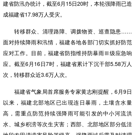
山东
河南
湖北
湖南
建省防汛办统计，截至6月15日20时，本轮强降雨已造
成福建省17.98万人受灾。
广东
广西
海南
重庆
四川
贵州
云南
西藏
转移群众、清理路障、调拨物资、巡查隐患……
陕西
甘肃
青海
宁夏
面对持续降雨和汛情，福建各地各部门切实抓好防范
新疆
内蒙古
黑龙江
应对工作。目前，福建省防指维持防暴雨Ⅲ级应急响
应。截至6月16日7时，福建省累计下沉干部5.58万人
多语种频道
次，转移群众近3.6万人次。
English
Español
Français
عربى
福建省气象局首席服务专家黄志刚提醒，6月9日
Русский язык
日本語
한국어
以来，福建北部地区已出现连日暴雨，土壤含水量
高，需重点防范持续强降雨可能引发的中小河流洪
Deutsch
Português
水、城乡积涝等次生灾害；西部、北部地区部分低洼