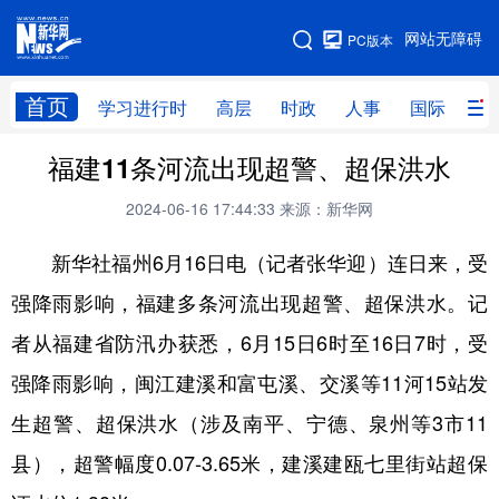
手机版
网站无障碍
PC版本
网站地图
首页
学习进行时
高层
时政
人事
国际
财
福建11条河流出现超警、超保洪水
学习进行时
高层
时政
人事
2024-06-16 17:44:33
来源：新华网
国际
财经
网评
港澳
新华社福州6月16日电（记者张华迎）连日来，受
台湾
思客智库
全球连线
教育
强降雨影响，福建多条河流出现超警、超保洪水。记
科技
科创
量子
体育
者从福建省防汛办获悉，6月15日6时至16日7时，受
文化
书画
健康
军事
强降雨影响，闽江建溪和富屯溪、交溪等11河15站发
访谈
视频
图片
政务
生超警、超保洪水（涉及南平、宁德、泉州等3市11
法律
中央文件
金融
汽车
县），超警幅度0.07-3.65米，建溪建瓯七里街站超保
食品
人居
信息化
数字经济