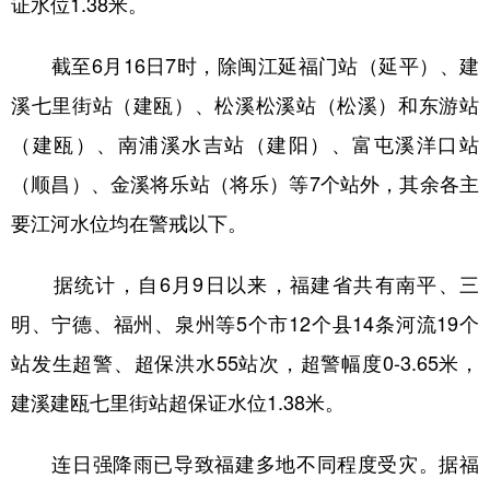
证水位1.38米。
学术中国
乡村振兴
银龄
溯源中国
截至6月16日7时，除闽江延福门站（延平）、建
城市
旅游
能源
会展
溪七里街站（建瓯）、松溪松溪站（松溪）和东游站
彩票
娱乐
时尚
悦读
（建瓯）、南浦溪水吉站（建阳）、富屯溪洋口站
公益
一带一路
亚太网
上市公司
（顺昌）、金溪将乐站（将乐）等7个站外，其余各主
要江河水位均在警戒以下。
文化产业
据统计，自6月9日以来，福建省共有南平、三
地方频道
明、宁德、福州、泉州等5个市12个县14条河流19个
北京
天津
河北
山西
站发生超警、超保洪水55站次，超警幅度0-3.65米，
建溪建瓯七里街站超保证水位1.38米。
辽宁
吉林
上海
江苏
浙江
安徽
福建
江西
连日强降雨已导致福建多地不同程度受灾。据福