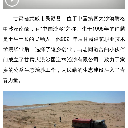
学术中国
乡村振兴
银龄
溯源中国
甘肃省武威市民勤县，位于中国第四大沙漠腾格
城市
旅游
能源
会展
里沙漠南缘，有“中国沙乡”之称。生于1998年的仲麟
彩票
娱乐
时尚
悦读
是土生土长的民勤人，他2021年从甘肃建筑职业技术
公益
一带一路
亚太网
上市公司
学院毕业后，选择了返乡创业，与志同道合的小伙伴
们成立了甘肃大漠沙园造林治沙有限公司，致力于家
文化产业
乡的公益生态治沙工作，为民勤的生态建设注入了青
春力量。
地方频道
北京
天津
河北
山西
辽宁
吉林
上海
江苏
浙江
安徽
福建
江西