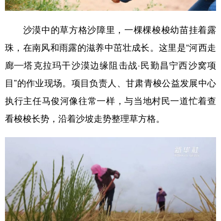
沙漠中的草方格沙障里，一棵棵梭梭幼苗挂着露
珠，在南风和雨露的滋养中茁壮成长。这里是“河西走
廊—塔克拉玛干沙漠边缘阻击战·民勤昌宁西沙窝项
目”的作业现场。项目负责人、甘肃青梭公益发展中心
执行主任马俊河像往常一样，与当地村民一道忙着查
看梭梭长势，沿着沙坡走势整理草方格。