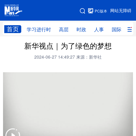
手机版
网站无障碍
PC版本
网站地图
首页
学习进行时
高层
时政
人事
国际
财
新华视点｜为了绿色的梦想
学习进行时
高层
时政
人事
2024-06-27 14:49:27
来源：新华社
国际
财经
网评
港澳
台湾
思客智库
全球连线
教育
科技
科创
量子
体育
文化
书画
健康
军事
访谈
视频
图片
政务
法律
中央文件
金融
汽车
食品
人居
信息化
数字经济