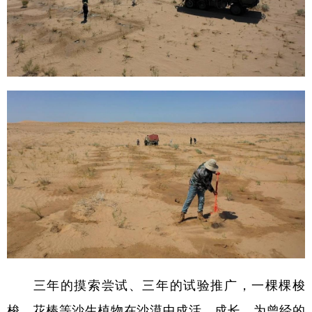
山东
河南
湖北
湖南
广东
广西
海南
重庆
四川
贵州
云南
西藏
陕西
甘肃
青海
宁夏
新疆
内蒙古
黑龙江
多语种频道
English
Español
Français
عربى
Русский язык
日本語
한국어
Deutsch
Português
三年的摸索尝试、三年的试验推广，一棵棵梭
梭、花棒等沙生植物在沙漠中成活、成长，为曾经的