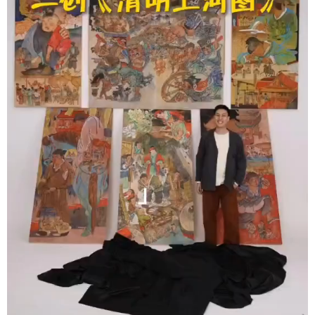
学术中国
乡村振兴
银龄
溯源中国
城市
旅游
能源
会展
彩票
娱乐
时尚
悦读
公益
一带一路
亚太网
上市公司
文化产业
地方频道
北京
天津
河北
山西
辽宁
吉林
上海
江苏
浙江
安徽
福建
江西