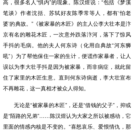
高，很多名人“惧内”的现象。陈汉煜说：“包括《梦溪
笔谈》作者沈括、苏轼好友陈季常等人，都有‘怕老
婆’的典故。”《被家暴的木匠》的主人公李大壮本是汴
京有名的雕花木匠，一次意外跌落汴河，落下了惊风
手抖的毛病。他的夫人何东诗（化用自典故“河东狮
吼”）为了帮他保住一家的生计，便谎作家暴者，让人
误以为李大壮手抖是因为被家暴，而非病症，就此留
住了家里的木匠生意。直到何东诗病逝，李大壮宣布
不再雕花，这一真相才被众人得知。
无论是“被家暴的木匠”，还是“借钱的父子”，抑或
是“陌路的兄弟”……陈汉煜认为大家之所以被感动，它
里面的情感内核是不变的。“喜怒哀乐、爱恨情仇，那