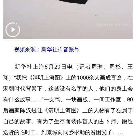
山东
河南
湖北
湖南
广东
广西
海南
重庆
四川
贵州
云南
西藏
陕西
甘肃
青海
宁夏
视频来源：新华社抖音账号
新疆
内蒙古
黑龙江
新华社上海8月20日电（记者周琳、周杉、王
多语种频道
翔）“我把《清明上河图》上的1000余人画成盲盒，在
宋朝时代背景下，这些没有名字的人，他们的身上会
English
Español
Français
عربى
有什么故事……”一支笔、一块画板、一间工作室，90
Русский язык
日本語
한국어
后画家陈汉煜让《清明上河图》上的人物有了独属于
Deutsch
Português
自己的故事。有为了生存而装作盲人的占卜师、跑腿
送货的临时工、到京城向同乡求助的贫困父子……