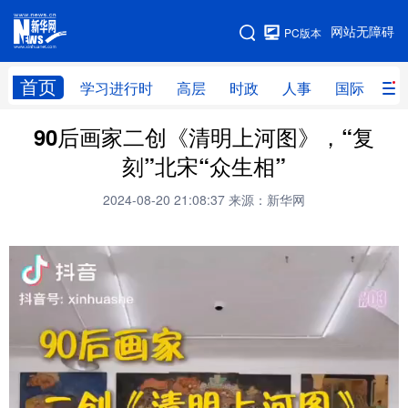
手机版
网站无障碍
PC版本
网站地图
首页
学习进行时
高层
时政
人事
国际
财
90后画家二创《清明上河图》，“复
学习进行时
高层
时政
人事
刻”北宋“众生相”
国际
财经
网评
港澳
2024-08-20 21:08:37
来源：新华网
台湾
思客智库
全球连线
教育
科技
科创
量子
体育
文化
书画
健康
军事
访谈
视频
图片
政务
法律
中央文件
金融
汽车
食品
人居
信息化
数字经济