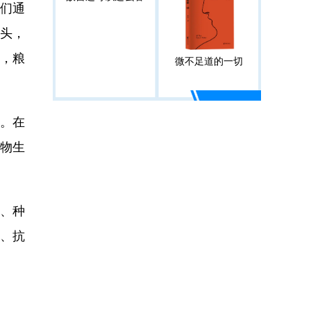
我们通
地头，
库，粮
微不足道的一切
”。在
物生
、种
产、抗