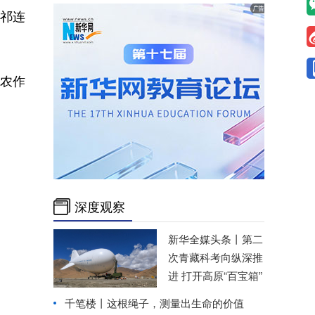
祁连
农作
深度观察
新华全媒头条丨
第二
次青藏科考向纵深推
进 打开高原“百宝箱”
千笔楼丨这根绳子，测量出生命的价值