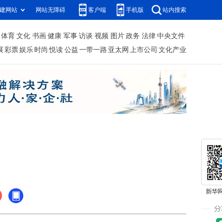
建网站
网站无障碍
客户端
手机版
站内搜索
体育
文化
书画
健康
军事
访谈
视频
图片
政务
法律
中央文件
展
彩票
娱乐
时尚
悦读
公益
一带一路
亚太网
上市公司
文化产业