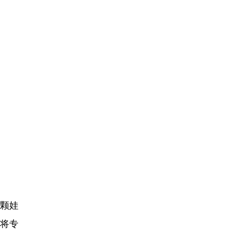
颗娃
，将专