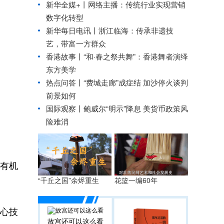
新华全媒+丨
网络主播：传统行业实现营销
数字化转型
新华每日电讯丨
浙江临海：传承非遗技
艺，带富一方群众
香港故事丨
“和·春之祭共舞”：香港舞者演绎
东方美学
热点问答丨“费城走廊”成症结 加沙停火谈判
前景如何
国际观察丨
鲍威尔“明示”降息 美货币政策风
险难消
有机
“千丘之国”余烬重生
花篮一编60年
心技
故宫还可以这么看