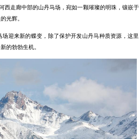
河西走廊中部的山丹马场，宛如一颗璀璨的明珠，镶嵌于
史的光辉。
场迎来新的蝶变，除了保护开发山丹马种质资源，这里
番新的勃勃生机。