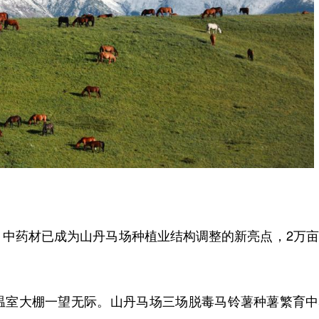
药材已成为山丹马场种植业结构调整的新亮点，2万亩
室大棚一望无际。山丹马场三场脱毒马铃薯种薯繁育中