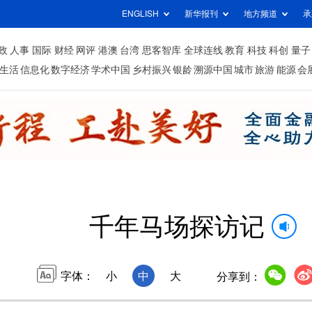
ENGLISH
新华报刊
地方频道
承
政
人事
国际
财经
网评
港澳
台湾
思客智库
全球连线
教育
科技
科创
量子
生活
信息化
数字经济
学术中国
乡村振兴
银龄
溯源中国
城市
旅游
能源
会
千年马场探访记
字体：
小
中
大
分享到：