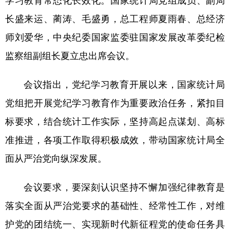
学习教育常态化长效化。国家统计局党组成员、副局
长盛来运、蔺涛、毛盛勇，总工程师夏雨春、总经济
学术中国
乡村振兴
银龄
溯源中国
师刘爱华，中央纪委国家监委驻国家发展改革委纪检
城市
旅游
能源
会展
监察组副组长夏立忠出席会议。
彩票
娱乐
时尚
悦读
会议指出，党纪学习教育开展以来，国家统计局
公益
一带一路
亚太网
上市公司
党组把开展党纪学习教育作为重要政治任务，紧扣目
文化产业
标要求，结合统计工作实际，坚持高起点谋划、高标
准推进，各项工作取得积极成效，带动国家统计局全
地方频道
面从严治党向纵深发展。
北京
天津
河北
山西
会议要求，要深刻认识坚持不懈加强纪律教育是
辽宁
吉林
上海
江苏
落实全面从严治党要求的基础性、经常性工作，对维
浙江
安徽
福建
江西
护党的团结统一、实现新时代新征程党的使命任务具