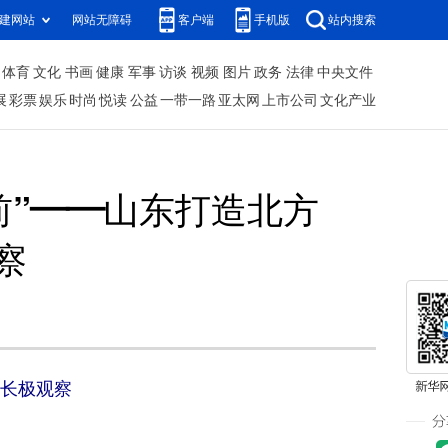
建网站
网站无障碍
客户端
手机版
站内搜索
体育
文化
书画
健康
军事
访谈
视频
图片
政务
法律
中央文件
展
彩票
娱乐
时尚
悦读
公益
一带一路
亚太网
上市公司
文化产业
前”——山东打造北方
察
增长极观察