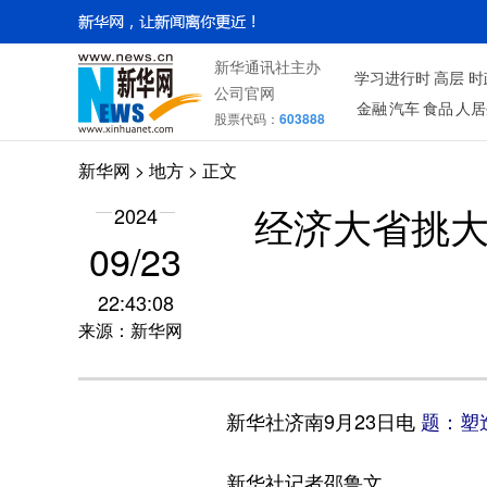
新华通讯社主办
学习进行时
高层
时
公司官网
金融
汽车
食品
人居
股票代码：
603888
新华网
>
地方
> 正文
2024
经济大省挑大
09/23
22:43:08
来源：新华网
新华社济南9月23日电
题：塑
新华社记者邵鲁文