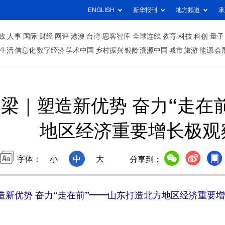
ENGLISH
新华报刊
地方频道
承
政
人事
国际
财经
网评
港澳
台湾
思客智库
全球连线
教育
科技
科创
量子
生活
信息化
数字经济
学术中国
乡村振兴
银龄
溯源中国
城市
旅游
能源
会
梁｜塑造新优势 奋力“走在
地区经济重要增长极观
字体：
小
中
大
分享到：
造新优势 奋力“走在前”——山东打造北方地区经济重要