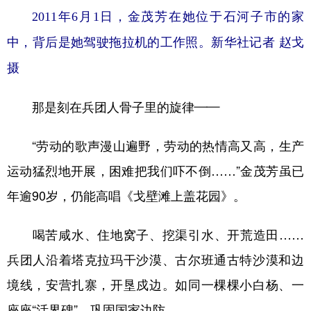
2011年6月1日，金茂芳在她位于石河子市的家
中，背后是她驾驶拖拉机的工作照。新华社记者 赵戈
摄
那是刻在兵团人骨子里的旋律——
“劳动的歌声漫山遍野，劳动的热情高又高，生产
运动猛烈地开展，困难把我们吓不倒……”金茂芳虽已
年逾90岁，仍能高唱《戈壁滩上盖花园》。
喝苦咸水、住地窝子、挖渠引水、开荒造田……
兵团人沿着塔克拉玛干沙漠、古尔班通古特沙漠和边
境线，安营扎寨，开垦戍边。如同一棵棵小白杨、一
座座“活界碑”，巩固国家边防。