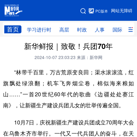
手机版
网站无障碍
PC版本
网站地图
首页
学习进行时
高层
时政
人事
国际
财
新华鲜报｜致敬！兵团70年
学习进行时
高层
时政
人事
2024-10-07 23:03:23
来源：新华网
国际
财经
网评
港澳
“林带千百里，万古荒原变良田；渠水滚滚流，红
台湾
思客智库
全球连线
教育
旗飘处绿浪翻；机车飞奔烟尘卷，棉似海来粮如
科技
科创
量子
体育
山……”一首20世纪60年代的歌曲《边疆处处赛江
文化
书画
健康
军事
南》，让新疆生产建设兵团儿女的壮举传遍全国。
访谈
视频
图片
政务
10月7日，庆祝新疆生产建设兵团成立70周年大会
法律
中央文件
金融
汽车
在乌鲁木齐市举行。一代又一代兵团人的奋斗，在天
食品
人居
信息化
数字经济