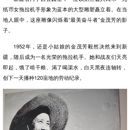
山东
河南
湖北
湖南
纸币女拖拉机手形象为蓝本的大型雕塑矗立着。在当
广东
广西
海南
重庆
地人眼中，这座雕像闪烁着“最美奋斗者”金茂芳的影
四川
贵州
云南
西藏
子。
陕西
甘肃
青海
宁夏
1952年，还是小姑娘的金茂芳毅然决然来到新
新疆
内蒙古
黑龙江
疆，随后成为一名光荣的拖拉机手。她和战友们天亮
即起，饿了啃干粮、渴了喝渠水，白天黑夜连轴转，
多语种频道
创下一天播种120亩地的劳动纪录。
English
Español
Français
عربى
Русский язык
日本語
한국어
Deutsch
Português