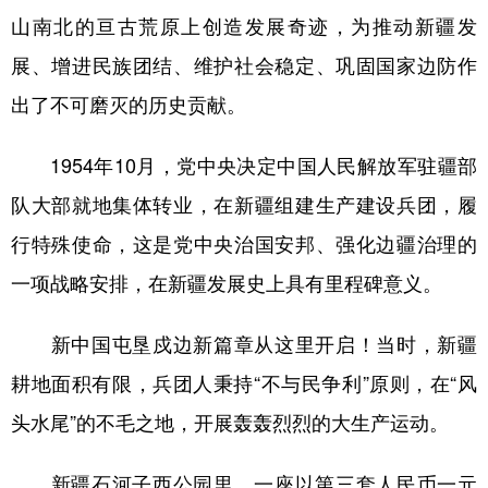
山南北的亘古荒原上创造发展奇迹，为推动新疆发
学术中国
乡村振兴
银龄
溯源中国
展、增进民族团结、维护社会稳定、巩固国家边防作
城市
旅游
能源
会展
出了不可磨灭的历史贡献。
彩票
娱乐
时尚
悦读
1954年10月，党中央决定中国人民解放军驻疆部
公益
一带一路
亚太网
上市公司
队大部就地集体转业，在新疆组建生产建设兵团，履
文化产业
行特殊使命，这是党中央治国安邦、强化边疆治理的
一项战略安排，在新疆发展史上具有里程碑意义。
地方频道
新中国屯垦戍边新篇章从这里开启！当时，新疆
北京
天津
河北
山西
耕地面积有限，兵团人秉持“不与民争利”原则，在“风
辽宁
吉林
上海
江苏
头水尾”的不毛之地，开展轰轰烈烈的大生产运动。
浙江
安徽
福建
江西
新疆石河子西公园里，一座以第三套人民币一元